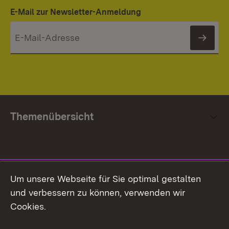
E-Mail zur Newsletter-Anmeldung
News
Themenübersicht
Social Media
Um unsere Webseite für Sie optimal gestalten
und verbessern zu können, verwenden wir
Facebook
Cookies.
Flickr