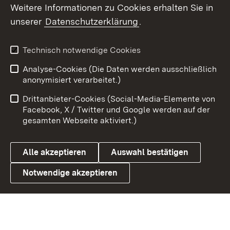
Weitere Informationen zu Cookies erhalten Sie in
X / Twitter
unserer
Datenschutzerklärung
.
Youtube
Technisch notwendige Cookies
Zum 
Analyse-Cookies (Die Daten werden ausschließlich
Impressum
Kontakt
anonymisiert verarbeitet.)
Benutzungshinweise
Netiquette
Drittanbieter-Cookies (Social-Media-Elemente von
Barrierefreiheit
Datenschutz
Facebook, X / Twitter und Google werden auf der
gesamten Webseite aktiviert.)
Cookies
Alle akzeptieren
Auswahl bestätigen
Notwendige akzeptieren
Link zum Landesportal