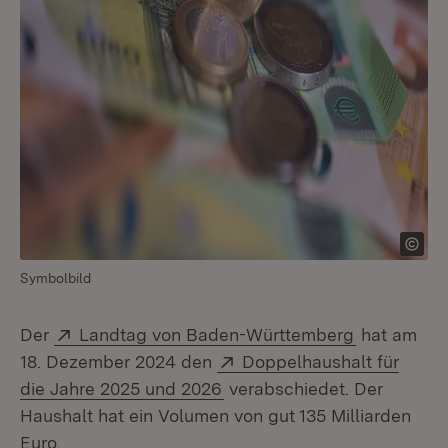
Symbolbild
Extern:
(Öffnet in 
Der
Landtag von Baden-Württemberg
hat am
Extern:
18. Dezember 2024 den
Doppelhaushalt für
(Öffnet in neuem Fenster)
die Jahre 2025 und 2026
verabschiedet. Der
Haushalt hat ein Volumen von gut 135 Milliarden
Euro.