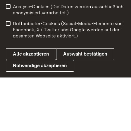
Zum 
Analyse-Cookies (Die Daten werden ausschließlich
Impressum
Kontakt
anonymisiert verarbeitet.)
Benutzungshinweise
Netiquette
Drittanbieter-Cookies (Social-Media-Elemente von
Barrierefreiheit
Datenschutz
Facebook, X / Twitter und Google werden auf der
gesamten Webseite aktiviert.)
Cookies
Alle akzeptieren
Auswahl bestätigen
Notwendige akzeptieren
Link zum Landesportal