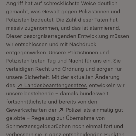
Angriff hat auf schrecklichste Weise deutlich
gemacht, was Gewalt gegen Polizistinnen und
Polizisten bedeutet. Die Zahl dieser Taten hat
massiv zugenommen, und das ist alarmierend.
Dieser besorgniserregenden Entwicklung müssen
wir entschlossen und mit Nachdruck
entgegenwirken. Unsere Polizistinnen und
Polizisten treten Tag und Nacht für uns ein. Sie
verteidigen Recht und Ordnung und sorgen für
unsere Sicherheit. Mit der aktuellen Änderung
Extern:
(Öffnet in neuem Fe
des
Landesbeamtengesetzes
entwickeln wir
unsere bestehende – damals bundesweit
fortschrittlichste und bereits von den
Extern:
(Öffnet in neuem Fens
Gewerkschaften der
Polizei
als einmalig gut
gelobte – Regelung zur Übernahme von
Schmerzensgeldsprüchen noch einmal fort und
verbessern sie in ganz entscheidenden Punkten