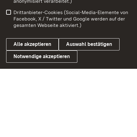
anonymisiert verarbeitet.)
Benutzungshinweise
Netiquette
Drittanbieter-Cookies (Social-Media-Elemente von
Barrierefreiheit
Datenschutz
Facebook, X / Twitter und Google werden auf der
gesamten Webseite aktiviert.)
Cookies
Alle akzeptieren
Auswahl bestätigen
Notwendige akzeptieren
Link zum Landesportal