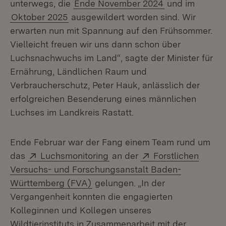
unterwegs, die
Ende November 2024
und im
Oktober 2025
ausgewildert worden sind. Wir
erwarten nun mit Spannung auf den Frühsommer.
Vielleicht freuen wir uns dann schon über
Luchsnachwuchs im Land“, sagte der Minister für
Ernährung, Ländlichen Raum und
Verbraucherschutz, Peter Hauk, anlässlich der
erfolgreichen Besenderung eines männlichen
Luchses im Landkreis Rastatt.
Ende Februar war der Fang einem Team rund um
Extern:
(Öffnet in neuem Fenster)
Extern:
das
Luchsmonitoring
an der
Forstlichen
Versuchs- und Forschungsanstalt Baden-
(Öffnet in neuem Fenster)
Württemberg (FVA)
gelungen. „In der
Vergangenheit konnten die engagierten
Kolleginnen und Kollegen unseres
Wildtierinstituts in Zusammenarbeit mit der