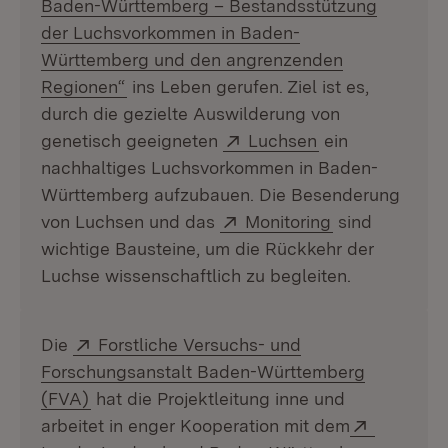
Baden-Württemberg – Bestandsstützung
der Luchsvorkommen in Baden-
Württemberg und den angrenzenden
(Öffnet in neuem Fenster)
Regionen“
ins Leben gerufen. Ziel ist es,
durch die gezielte Auswilderung von
Extern:
(Öffnet in neue
genetisch geeigneten
Luchsen
ein
nachhaltiges Luchsvorkommen in Baden-
Württemberg aufzubauen. Die Besenderung
Extern:
(Öffnet in ne
von Luchsen und das
Monitoring
sind
wichtige Bausteine, um die Rückkehr der
Luchse wissenschaftlich zu begleiten.
Extern:
Die
Forstliche Versuchs- und
Forschungsanstalt Baden-Württemberg
(Öffnet in neuem Fenster)
(FVA)
hat die Projektleitung inne und
Extern:
arbeitet in enger Kooperation mit dem