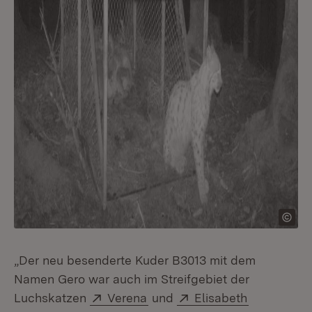
„Der neu besenderte Kuder B3013 mit dem
Namen Gero war auch im Streifgebiet der
Extern:
(Öffnet in neuem Fenster)
Extern:
(Öffnet in 
Luchskatzen
Verena
und
Elisabeth