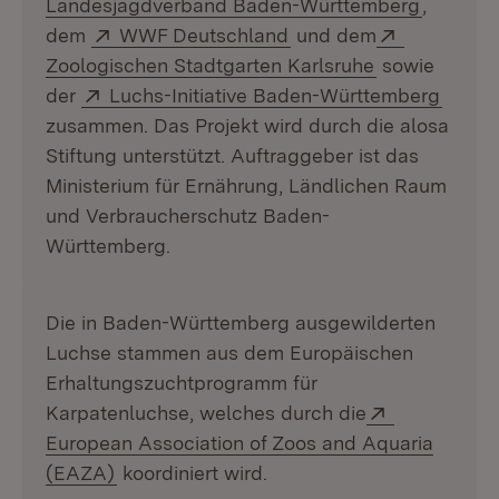
(Öffnet 
Landesjagdverband Baden-Württemberg
,
Extern:
(Öffnet in neuem Fenst
Extern:
dem
WWF Deutschland
und dem
(Öffnet in ne
Zoologischen Stadtgarten Karlsruhe
sowie
Extern:
(Öffne
der
Luchs-Initiative Baden-Württemberg
zusammen. Das Projekt wird durch die alosa
Stiftung unterstützt. Auftraggeber ist das
Ministerium für Ernährung, Ländlichen Raum
und Verbraucherschutz Baden-
Württemberg.
Die in Baden-Württemberg ausgewilderten
Luchse stammen aus dem Europäischen
Erhaltungszuchtprogramm für
Extern:
Karpatenluchse, welches durch die
European Association of Zoos and Aquaria
(Öffnet in neuem Fenster)
(EAZA)
koordiniert wird.