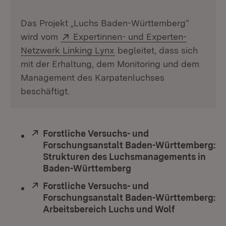
Das Projekt „Luchs Baden-Württemberg“
Extern:
wird vom
Expertinnen- und Experten-
(Öffnet in neuem Fenster)
Netzwerk Linking Lynx
begleitet, dass sich
mit der Erhaltung, dem Monitoring und dem
Management des Karpatenluchses
beschäftigt.
Extern:
Forstliche Versuchs- und
Forschungsanstalt Baden-Württemberg:
Strukturen des Luchsmanagements in
Baden-Württemberg
(Öffnet in neuem Fens
Extern:
Forstliche Versuchs- und
Forschungsanstalt Baden-Württemberg:
Arbeitsbereich Luchs und Wolf
(Öffnet in 