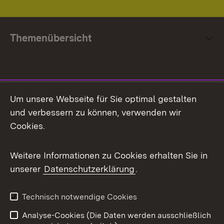
Themenübersicht
Social Media
Um unsere Webseite für Sie optimal gestalten
und verbessern zu können, verwenden wir
Facebook
Cookies.
Flickr
Weitere Informationen zu Cookies erhalten Sie in
X / Twitter
unserer
Datenschutzerklärung
.
Youtube
Technisch notwendige Cookies
Zum 
Analyse-Cookies (Die Daten werden ausschließlich
Impressum
Kontakt