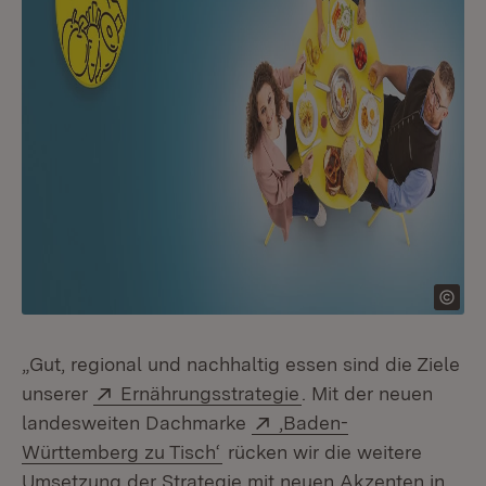
„Gut, regional und nachhaltig essen sind die Ziele
Extern:
(Öffnet in neuem Fen
unserer
Ernährungsstrategie
. Mit der neuen
Extern:
landesweiten Dachmarke
‚Baden-
(Öffnet in neuem Fenster)
Württemberg zu Tisch‘
rücken wir die weitere
Umsetzung der Strategie mit neuen Akzenten in