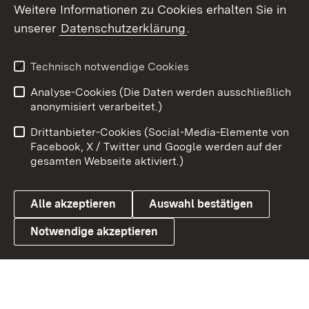
Weitere Informationen zu Cookies erhalten Sie in
X / Twitter
unserer
Datenschutzerklärung
.
Youtube
Technisch notwendige Cookies
Zum 
Analyse-Cookies (Die Daten werden ausschließlich
Impressum
Kontakt
anonymisiert verarbeitet.)
Benutzungshinweise
Netiquette
Drittanbieter-Cookies (Social-Media-Elemente von
Barrierefreiheit
Datenschutz
Facebook, X / Twitter und Google werden auf der
gesamten Webseite aktiviert.)
Cookies
Alle akzeptieren
Auswahl bestätigen
Notwendige akzeptieren
Link zum Landesportal