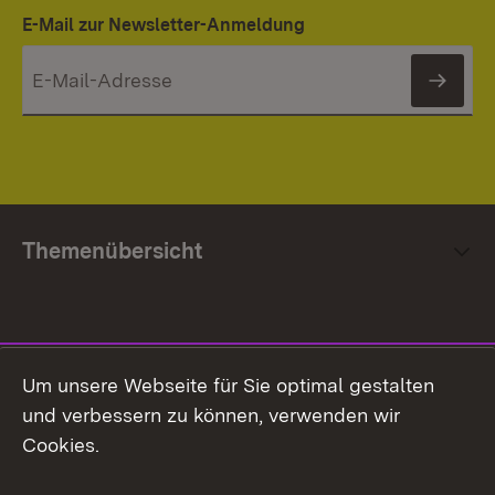
E-Mail zur Newsletter-Anmeldung
News
Themenübersicht
Social Media
Um unsere Webseite für Sie optimal gestalten
und verbessern zu können, verwenden wir
Facebook
Cookies.
Flickr