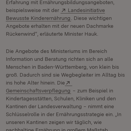
Erfahrung mit Ernährungsbildungsangeboten,
Extern:
beispielsweise mit der
Landesinitiative
(Öffnet in neuem Fenster
Bewusste Kinderernährung
. Diese wichtigen
Angebote erhalten mit der neuen Dachmarke
Rückenwind“, erläuterte Minister Hauk.
Die Angebote des Ministeriums im Bereich
Information und Beratung richten sich an alle
Menschen in Baden-Württemberg, von klein bis
groß. Dadurch sind sie Wegbegleiter im Alltag bis
Extern:
ins hohe Alter hinein. Die
(Öffnet in neuem Fenster
Gemeinschaftsverpflegung
− zum Beispiel in
Kindertagesstätten, Schulen, Kliniken und den
Kantinen der Landesverwaltung − nimmt eine
Schlüsselrolle in der Ernährungsstrategie ein. „In
unseren Kantinen zeigen wir täglich, wie
nachhaltige Ernährung in großem Maßstab