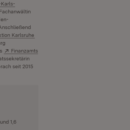
Karls-
 Fachanwältin
den-
Anschließend
(Öffnet in neuem Fenster)
ktion Karlsruhe
urg
Extern:
es
Finanzamts
atssekretärin
rach seit 2015
und 1,6