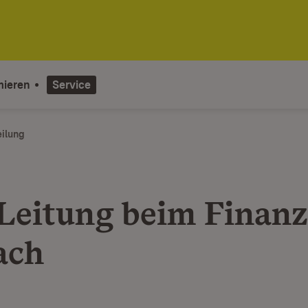
mieren
Service
eilung
Leitung beim Finan
ach