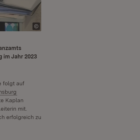
nanzamts
 im Jahr 2023
fnet in neuem Fenster)
e folgt auf
(Öffnet in neuem Fenster)
nsburg
te Kaplan
iterin mit.
ch erfolgreich zu