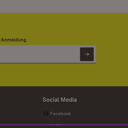
er-Anmeldung
Newsletter 
Social Media
Facebook
Flickr