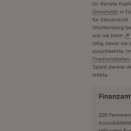
Dr. Renate Kapl
(Öffn
Universität
in Tü
für Steuerrecht
Württemberg be
war sie beim
tätig, bevor sie
zurückkehrte. I
Friedrichshafen
Splett dankte d
leitete.
Finanzam
228 Personen 
Auszubildend
Milliarden Eu