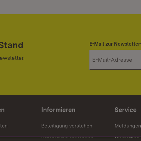
 Stand
E-Mail zur Newslett
ewsletter.
en
Informieren
Service
nten
Beteiligung verstehen
Meldungen
Beteiligung anwenden
Mediathek