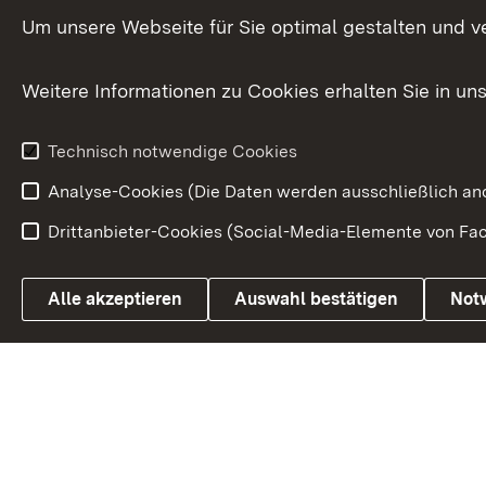
Versorgungsbezüge
Um unsere Webseite für Sie optimal gestalten und v
Bürgerbeauft
Kommunale Verfahren
Petition
Weitere Informationen zu Cookies erhalten Sie in un
Weitere
Volksantrag
Beteiligungsprozesse
Technisch notwendige Cookies
Volksabstim
Analyse-Cookies (Die Daten werden ausschließlich ano
Drittanbieter-Cookies (Social-Media-Elemente von Fac
Link zum Landesportal
Alle akzeptieren
Auswahl bestätigen
Not