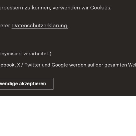
erbessern zu können, verwenden wir Cookies.
ragte
Beteiligung stärken
Publikatio
Beteiligung erleben
Glossar
serer
Datenschutzerklärung
.
Beteiligung erforschen
mung
nymisiert verarbeitet.)
ebook, X / Twitter und Google werden auf der gesamten Webs
Impressum
Kontakt
Benutzungshinweise
Netiqu
wendige akzeptieren