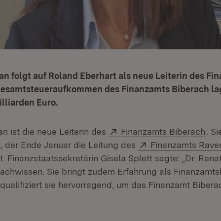
an folgt auf Roland Eberhart als neue Leiterin des Fi
Gesamtsteueraufkommen des Finanzamts Biberach lag
illiarden Euro.
Extern:
(Öf
n ist die neue Leiterin des
Finanzamts Biberach
. Si
Extern:
, der Ende Januar die Leitung des
Finanzamts Rave
 Finanzstaatssekretärin Gisela Splett sagte: „Dr. Rena
achwissen. Sie bringt zudem Erfahrung als Finanzamtsle
qualifiziert sie hervorragend, um das Finanzamt Bibera