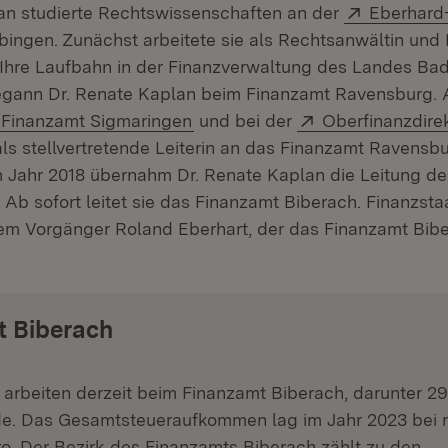
Extern:
an studierte Rechtswissenschaften an der
Eberhard-
et in neuem Fenster)
bingen. Zunächst arbeitete sie als Rechtsanwältin und
. Ihre Laufbahn in der Finanzverwaltung des Landes Ba
gann Dr. Renate Kaplan beim Finanzamt Ravensburg. 
Extern:
(Öffnet in neuem Fenster)
Extern:
Finanzamt Sigmaringen
und bei der
Oberfinanzdire
 als stellvertretende Leiterin an das Finanzamt Ravensb
m Jahr 2018 übernahm Dr. Renate Kaplan die Leitung d
(Öffnet in neuem Fenster)
. Ab sofort leitet sie das Finanzamt Biberach. Finanzsta
em Vorgänger Roland Eberhart, der das Finanzamt Bibe
t Biberach
arbeiten derzeit beim Finanzamt Biberach, darunter 29
e. Das Gesamtsteueraufkommen lag im Jahr 2023 bei r
ro. Der Bezirk des Finanzamts Biberach zählt zu den