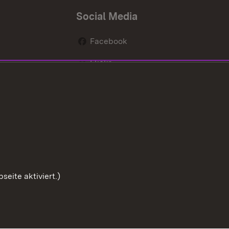
Social Media
Facebook
Flickr
nen
X / Twitter
Youtube
eite aktiviert.)
Zum Sei
ette
Barrierefreiheit
Datenschutz
Cookies