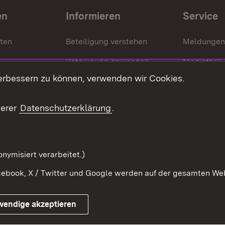
en
Informieren
Service
nten
Beteiligung verstehen
Meldungen
Beteiligung anwenden
Mediathek
erbessern zu können, verwenden wir Cookies.
ragte
Beteiligung stärken
Publikatio
Beteiligung erleben
Glossar
serer
Datenschutzerklärung
.
Beteiligung erforschen
mung
nymisiert verarbeitet.)
ebook, X / Twitter und Google werden auf der gesamten Webs
Impressum
Kontakt
Benutzungshinweise
Netiqu
wendige akzeptieren