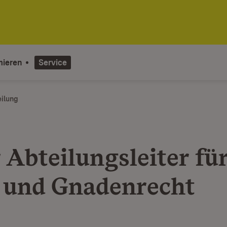
mieren
Service
eilung
 Abteilungsleiter fü
- und Gnadenrecht