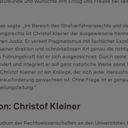
surkunde und wünschte ihm Erfolg und Freude bei sei
ges sagte: „Im Bereich des Strafverfahrensrechts und d
ungsrechts ist Christof Kleiner der ausgewiesene Kenne
en Justiz. Er vereint Pragmatismus mit fachlicher Exze
 seiner direkten und schnörkellosen Art genau die richt
s Führungskraft hat er sich ausgezeichnet: Durch seine
viert und integriert er auf ganz natürliche Weise seine 
 Christof Kleiner ist ein Kollege, der sich jeder Herausfo
erausforderung gewachsen ist. Ohne Frage ist er genau 
eilungsleitung.“
on: Christof Kleiner
dium der Rechtswissenschaften an den Universitäten 