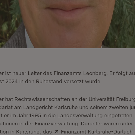
r ist neuer Leiter des Finanzamts Leonberg. Er folgt a
st 2024 in den Ruhestand versetzt wurde.
r hat Rechtswissenschaften an der Universität Freiburg
ariat am Landgericht Karlsruhe und seinem zweiten jur
t er im Jahr 1995 in die Landesverwaltung eingetreten.
ationen in der Finanzverwaltung. Darunter waren unter
(Öffnet in neuem Fenster)
Extern:
ion in Karlsruhe
, das
Finanzamt Karlsruhe-Durlach