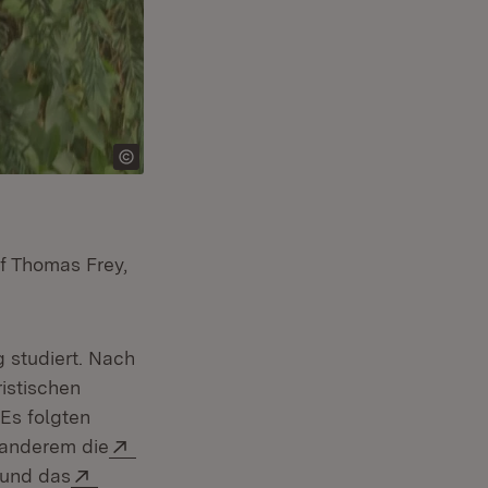
uf Thomas Frey,
 studiert. Nach
istischen
 Es folgten
Extern:
 anderem die
(Öffnet in neuem Fenster)
Extern:
und das