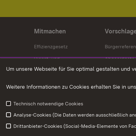
Mitmachen
Vorschlag
Effizienzgesetz
Bürgerrefere
Dienst- und
Abgeordnete
Versorgungsbezüge
Um unsere Webseite für Sie optimal gestalten und v
Bürgerbeauft
Kommunale Verfahren
Petition
Weitere Informationen zu Cookies erhalten Sie in un
Weitere
Volksantrag
Beteiligungsprozesse
Technisch notwendige Cookies
Volksabstim
Analyse-Cookies (Die Daten werden ausschließlich ano
Drittanbieter-Cookies (Social-Media-Elemente von Fac