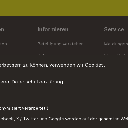
en
Informieren
Service
nten
Beteiligung verstehen
Meldungen
Beteiligung anwenden
Mediathek
erbessern zu können, verwenden wir Cookies.
ragte
Beteiligung stärken
Publikatio
Beteiligung erleben
Glossar
serer
Datenschutzerklärung
.
Beteiligung erforschen
mung
nymisiert verarbeitet.)
ebook, X / Twitter und Google werden auf der gesamten Webs