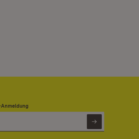
er-Anmeldung
Newsletter 