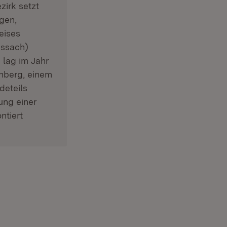
zirk setzt
gen,
eises
issach)
lag im Jahr
onberg, einem
deteils
ung einer
ntiert