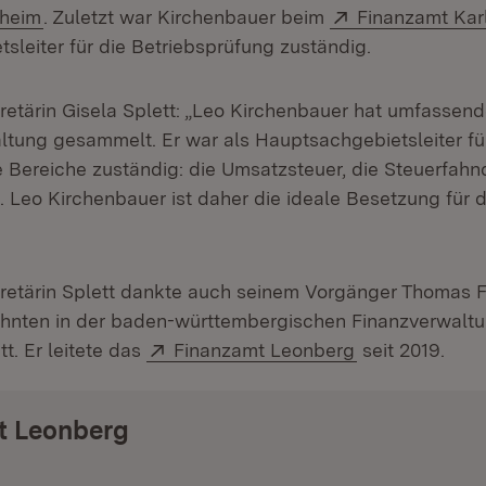
(Öffnet in neuem Fenster)
Extern:
zheim
. Zuletzt war Kirchenbauer beim
Finanzamt Kar
sleiter für die Betriebsprüfung zuständig.
retärin Gisela Splett: „Leo Kirchenbauer hat umfassen
ltung gesammelt. Er war als Hauptsachgebietsleiter fü
e Bereiche zuständig: die Umsatzsteuer, die Steuerfah
. Leo Kirchenbauer ist daher die ideale Besetzung für d
retärin Splett dankte auch seinem Vorgänger Thomas F
ehnten in der baden-württembergischen Finanzverwaltu
Extern:
(Öffnet in neu
tt. Er leitete das
Finanzamt Leonberg
seit 2019.
t Leonberg