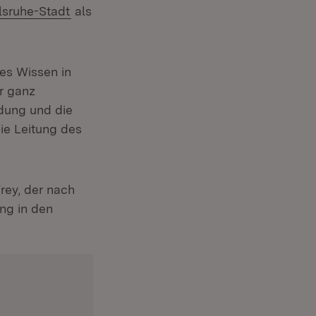
(Öffnet in neuem Fenster)
lsruhe-Stadt
als
des Wissen in
r ganz
ndung und die
ie Leitung des
rey, der nach
ng in den
em Fenster)