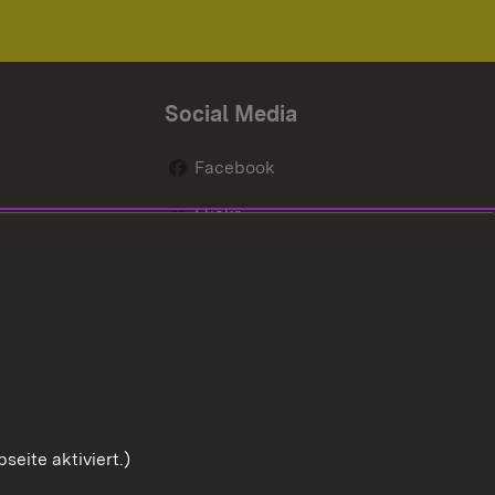
Social Media
Facebook
Flickr
nen
X / Twitter
Youtube
eite aktiviert.)
Zum Sei