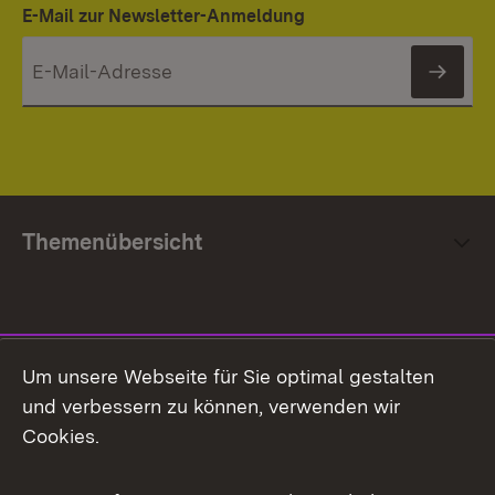
E-Mail zur Newsletter-Anmeldung
News
Themenübersicht
Social Media
Um unsere Webseite für Sie optimal gestalten
und verbessern zu können, verwenden wir
Facebook
Cookies.
Flickr