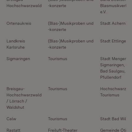
Hochschwarzwald
-konzerte
Blasmusikverbä
e.V.
Ortenaukreis
(Blas-)Musikproben und
Stadt Achern
-konzerte
Landkreis
(Blas-)Musikproben und
Stadt Ettlingen
Karlsruhe
-konzerte
Sigmaringen
Tourismus
Stadt Mengen, S
Sigmaringen, St
Bad Saulgau, St
Pfullendorf
Breisgau-
Tourismus
Hochschwarzwa
Hochschwarzwald
Tourismus
/ Lörrach /
Waldshut
Calw
Tourismus
Stadt Bad Wildb
Rastatt
Freiluft-Theater
Gemeinde Ötigh