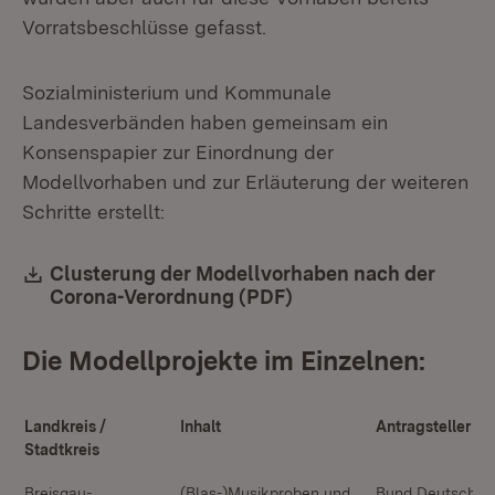
Vorratsbeschlüsse gefasst.
Sozialministerium und Kommunale
Landesverbänden haben gemeinsam ein
Konsenspapier zur Einordnung der
Modellvorhaben und zur Erläuterung der weiteren
Schritte erstellt:
Download:
Clusterung der Modellvorhaben nach der
Corona-Verordnung (PDF)
(Öffnet in neuem Fens
Die Modellprojekte im Einzelnen:
Landkreis /
Inhalt
Antragsteller
Stadtkreis
Breisgau-
(Blas-)Musikproben und
Bund Deutscher