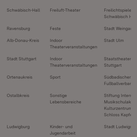
Schwäbisch-Hall
Freiluft-Theater
Freilichtspiele
Schwäbisch Hall
Ravensburg
Feste
Stadt Weingarte
Alb-Donau-Kreis
Indoor
Stadt Ulm
Theaterveranstaltungen
Stadt Stuttgart
Indoor
Staatstheater
Theaterveranstaltungen
Stuttgart
Ortenaukreis
Sport
Südbadischer
Fußballverband
Ostalbkreis
Sonstige
Stiftung Internat
Lebensbereiche
Musikschulakad
Kulturzentrum
Schloss Kapfen
Ludwigburg
Kinder- und
Stadt Ludwigsbu
Jugendarbeit