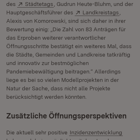
Extern:
(Öffnet in neuem Fenster)
des
Städtetags
, Gudrun Heute-Bluhm, und der
Extern:
(Öffnet 
Hauptgeschäftsführer des
Landkreistags
,
Alexis von Komorowski, sind sich daher in ihrer
Bewertung einig: „Die Zahl von 83 Anträgen für
das Erproben weiterer verantwortlicher
Öffnungsschritte bestätigt ein weiteres Mal, dass
die Städte, Gemeinden und Landkreise tatkräftig
und innovativ zur bestmöglichen
Pandemiebewältigung beitragen.“ Allerdings
liege es bei so vielen Modellprojekten in der
Natur der Sache, dass nicht alle Projekte
berücksichtigt werden könnten.
Zusätzliche Öffnungsperspektiven
Die aktuell sehr positive
Inzidenzentwicklung