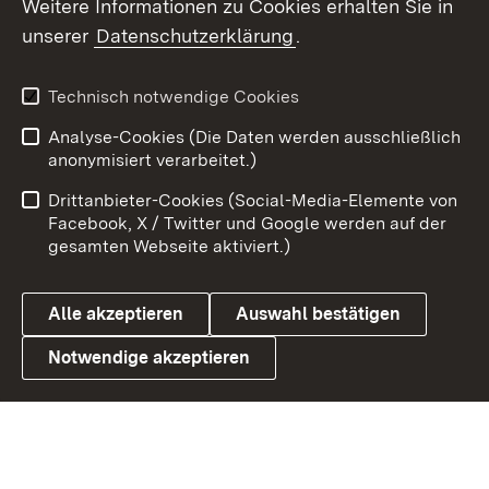
Weitere Informationen zu Cookies erhalten Sie in
X / Twitter
unserer
Datenschutzerklärung
.
Youtube
Technisch notwendige Cookies
Zum 
Analyse-Cookies (Die Daten werden ausschließlich
Impressum
Kontakt
anonymisiert verarbeitet.)
Benutzungshinweise
Netiquette
Drittanbieter-Cookies (Social-Media-Elemente von
Barrierefreiheit
Datenschutz
Facebook, X / Twitter und Google werden auf der
gesamten Webseite aktiviert.)
Cookies
Alle akzeptieren
Auswahl bestätigen
Notwendige akzeptieren
Link zum Landesportal