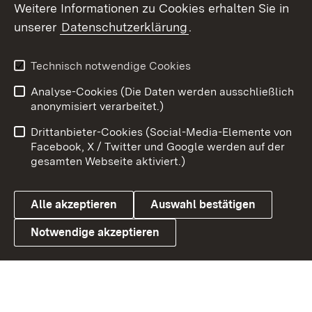
Weitere Informationen zu Cookies erhalten Sie in
X / Twitter
unserer
Datenschutzerklärung
.
Youtube
Technisch notwendige Cookies
Zum 
Analyse-Cookies (Die Daten werden ausschließlich
Impressum
Kontakt
anonymisiert verarbeitet.)
Benutzungshinweise
Netiquette
Drittanbieter-Cookies (Social-Media-Elemente von
Barrierefreiheit
Datenschutz
Facebook, X / Twitter und Google werden auf der
gesamten Webseite aktiviert.)
Cookies
Alle akzeptieren
Auswahl bestätigen
Notwendige akzeptieren
Link zum Landesportal