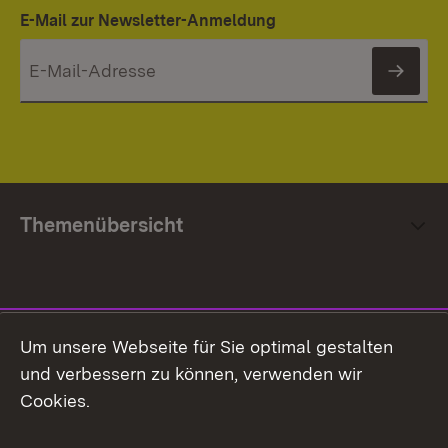
E-Mail zur Newsletter-Anmeldung
News
Themenübersicht
Social Media
Um unsere Webseite für Sie optimal gestalten
und verbessern zu können, verwenden wir
Facebook
Cookies.
Flickr