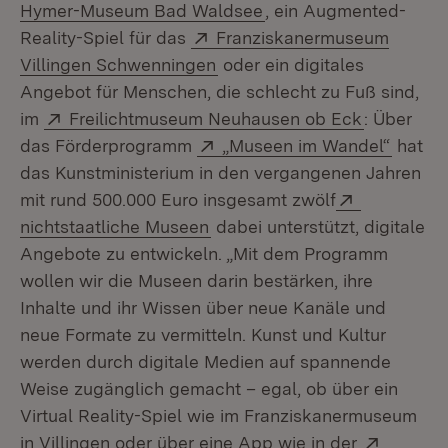
(Öffnet in neuem Fenst
Hymer-Museum Bad Waldsee
, ein Augmented-
Extern:
Reality-Spiel für das
Franziskanermuseum
(Öffnet in neuem Fenster)
Villingen Schwenningen
oder ein digitales
Angebot für Menschen, die schlecht zu Fuß sind,
Extern:
(Öffnet in
im
Freilichtmuseum Neuhausen ob Eck
: Über
Extern:
(Öffne
das Förderprogramm
„Museen im Wandel“
hat
das Kunstministerium in den vergangenen Jahren
Extern:
mit rund 500.000 Euro insgesamt zwölf
(Öffnet in neuem Fenster)
nichtstaatliche Museen
dabei unterstützt, digitale
Angebote zu entwickeln. „Mit dem Programm
wollen wir die Museen darin bestärken, ihre
Inhalte und ihr Wissen über neue Kanäle und
neue Formate zu vermitteln. Kunst und Kultur
werden durch digitale Medien auf spannende
Weise zugänglich gemacht – egal, ob über ein
Virtual Reality-Spiel wie im Franziskanermuseum
Extern:
in Villingen oder über eine App wie in der