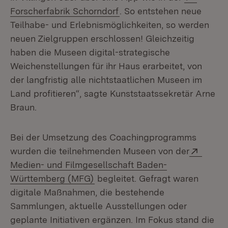
(Öffnet in neuem Fenster)
Forscherfabrik Schorndorf
. So entstehen neue
Teilhabe- und Erlebnismöglichkeiten, so werden
neuen Zielgruppen erschlossen! Gleichzeitig
haben die Museen digital-strategische
Weichenstellungen für ihr Haus erarbeitet, von
der langfristig alle nichtstaatlichen Museen im
Land profitieren“, sagte Kunststaatssekretär Arne
Braun.
Bei der Umsetzung des Coachingprogramms
Extern
wurden die teilnehmenden Museen von der
Medien- und Filmgesellschaft Baden-
(Öffnet in neuem Fenster)
Württemberg (MFG)
begleitet. Gefragt waren
digitale Maßnahmen, die bestehende
Sammlungen, aktuelle Ausstellungen oder
geplante Initiativen ergänzen. Im Fokus stand die