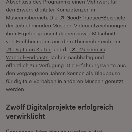
Abschluss des Programms einen Mehrwert für
den Erwerb digitaler Kompetenzen im
Extern:
(Ö
Museumsbereich. Die
Good-Practice-Beispiele
der teilnehmenden Museen, Videoaufzeichnungen
ihrer Ergebnispräsentationen sowie Mitschnitte
von Fachbeiträgen aus dem Themenbereich der
Extern:
(Öffnet in neuem Fenster)
Extern:
Digitalen Kultur
und die
Museen im
(Öffnet in neuem Fenster)
Wandel-Podcasts
stehen nachhaltig und
öffentlich zur Verfügung. Die Erfahrungswerte aus
den vergangenen Jahren können als Blaupause
für digitale Vorhaben in anderen Museen genutzt
werden.
Zwölf Digitalprojekte erfolgreich
verwirklicht
Über sechs Jahre hinweg wurden in drei