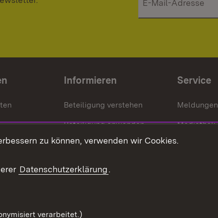
en
Informieren
Service
nten
Beteiligung verstehen
Meldungen
Beteiligung anwenden
Mediathek
erbessern zu können, verwenden wir Cookies.
ragte
Beteiligung stärken
Publikatio
Beteiligung erleben
Glossar
serer
Datenschutzerklärung
.
Beteiligung erforschen
mung
nymisiert verarbeitet.)