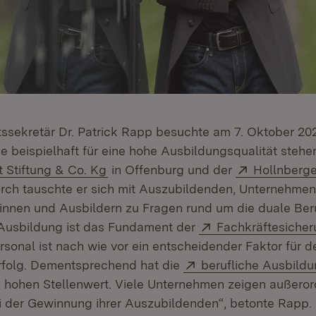
tssekretär Dr. Patrick Rapp besuchte am 7. Oktober 20
e beispielhaft für eine hohe Ausbildungsqualität stehen
(Öffnet in neuem Fenster)
Extern:
Stiftung & Co. Kg
in Offenburg und der
Hollnberge
n neuem Fenster)
rch tauschte er sich mit Auszubildenden, Unternehmen
innen und Ausbildern zu Fragen rund um die duale Be
Extern:
 Ausbildung ist das Fundament der
Fachkräftesiche
ersonal ist nach wie vor ein entscheidender Faktor für d
Extern:
folg. Dementsprechend hat die
berufliche Ausbild
n hohen Stellenwert. Viele Unternehmen zeigen außeror
 der Gewinnung ihrer Auszubildenden“, betonte Rapp.