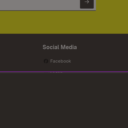
Newsletter 
Social Media
Facebook
Flickr
nen
X / Twitter
Youtube