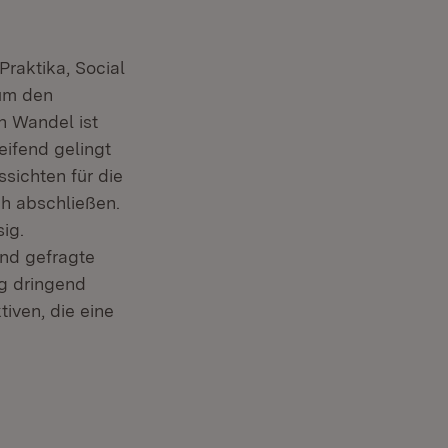
raktika, Social
um den
 Wandel ist
ifend gelingt
sichten für die
h abschließen.
ig.
ind gefragte
eg dringend
iven, die eine