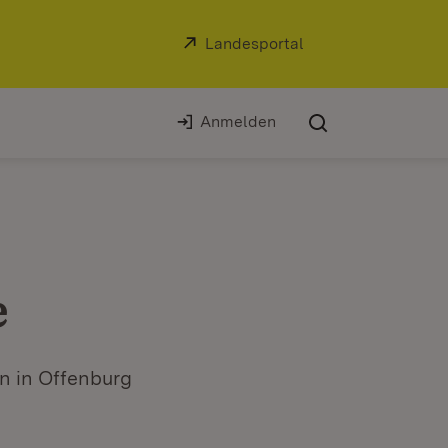
Extern:
Landesportal
(Öffnet in neuem Fe
Anmelden
e
n in Offenburg