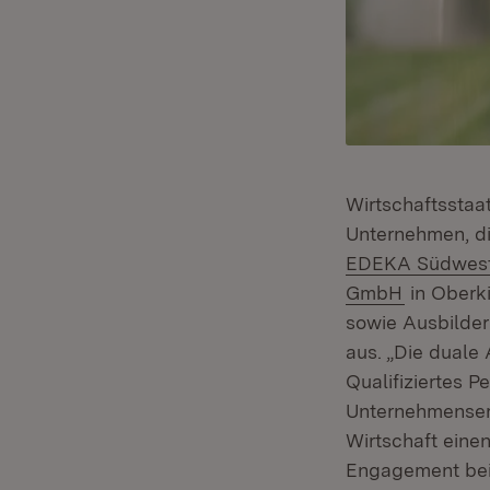
Wirtschaftsstaa
Unternehmen, di
EDEKA Südwest 
(Öffnet i
GmbH
in Oberki
sowie Ausbilder
aus. „Die duale
Qualifiziertes P
Unternehmenser
Wirtschaft eine
Engagement bei