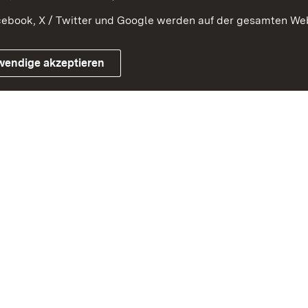
ebook, X / Twitter und Google werden auf der gesamten Webs
Impressum
Kontakt
Benutzungshinweise
Netiqu
wendige akzeptieren