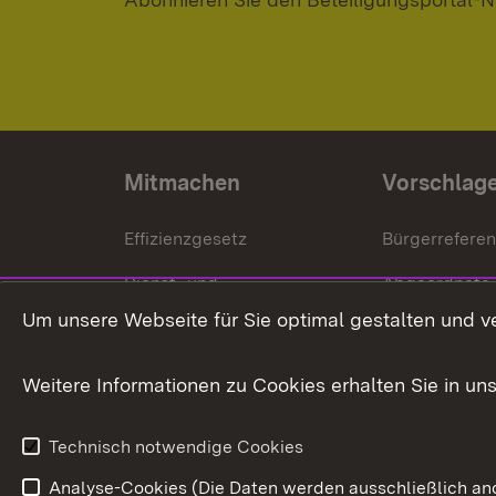
Mitmachen
Vorschlag
Effizienzgesetz
Bürgerrefere
Dienst- und
Abgeordnete
Versorgungsbezüge
Um unsere Webseite für Sie optimal gestalten und v
Bürgerbeauft
Kommunale Verfahren
Petition
Weitere Informationen zu Cookies erhalten Sie in un
Weitere
Volksantrag
Beteiligungsprozesse
Technisch notwendige Cookies
Volksabstim
Analyse-Cookies (Die Daten werden ausschließlich ano