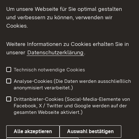
Social Media
Um unsere Webseite für Sie optimal gestalten
und verbessern zu können, verwenden wir
Facebook
Cookies.
Flickr
Weitere Informationen zu Cookies erhalten Sie in
X / Twitter
unserer
Datenschutzerklärung
.
Youtube
Technisch notwendige Cookies
Zum 
Analyse-Cookies (Die Daten werden ausschließlich
Impressum
Kontakt
anonymisiert verarbeitet.)
Benutzungshinweise
Netiquette
Drittanbieter-Cookies (Social-Media-Elemente von
Barrierefreiheit
Datenschutz
Facebook, X / Twitter und Google werden auf der
gesamten Webseite aktiviert.)
Cookies
Alle akzeptieren
Auswahl bestätigen