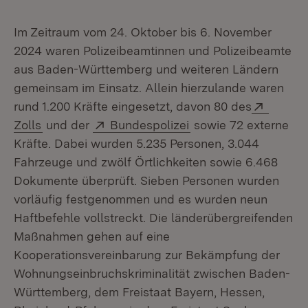
Im Zeitraum vom 24. Oktober bis 6. November
2024 waren Polizeibeamtinnen und Polizeibeamte
aus Baden-Württemberg und weiteren Ländern
gemeinsam im Einsatz. Allein hierzulande waren
Extern:
rund 1.200 Kräfte eingesetzt, davon 80 des
(Öffnet in neuem Fenster)
Extern:
(Öffnet in neuem Fen
Zolls
und der
Bundespolizei
sowie 72 externe
Kräfte. Dabei wurden 5.235 Personen, 3.044
Fahrzeuge und zwölf Örtlichkeiten sowie 6.468
Dokumente überprüft. Sieben Personen wurden
vorläufig festgenommen und es wurden neun
Haftbefehle vollstreckt. Die länderübergreifenden
Maßnahmen gehen auf eine
Kooperationsvereinbarung zur Bekämpfung der
Wohnungseinbruchskriminalität zwischen Baden-
Württemberg, dem Freistaat Bayern, Hessen,