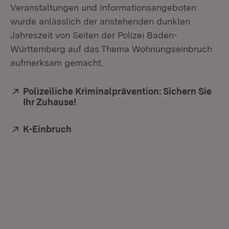
Veranstaltungen und Informationsangeboten
wurde anlässlich der anstehenden dunklen
Jahreszeit von Seiten der Polizei Baden-
Württemberg auf das Thema Wohnungseinbruch
aufmerksam gemacht.
Extern:
Polizeiliche Kriminalprävention: Sichern Sie
Ihr Zuhause!
(Öffnet in neuem Fenster)
Extern:
K-Einbruch
(Öffnet in neuem Fenster)