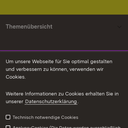
Themenübersicht
Social Media
Um unsere Webseite für Sie optimal gestalten
und verbessern zu können, verwenden wir
Facebook
Cookies.
Flickr
Weitere Informationen zu Cookies erhalten Sie in
X / Twitter
unserer
Datenschutzerklärung
.
Youtube
Technisch notwendige Cookies
Zum 
Analyse-Cookies (Die Daten werden ausschließlich