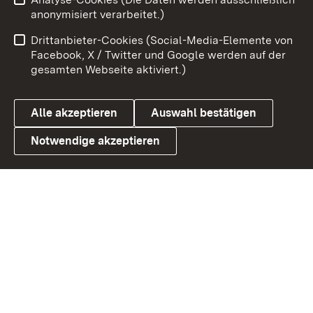
Impressum
Kontakt
anonymisiert verarbeitet.)
Benutzungshinweise
Netiquette
Drittanbieter-Cookies (Social-Media-Elemente von
Barrierefreiheit
Datenschutz
Facebook, X / Twitter und Google werden auf der
gesamten Webseite aktiviert.)
Cookies
Alle akzeptieren
Auswahl bestätigen
Notwendige akzeptieren
Link zum Landesportal