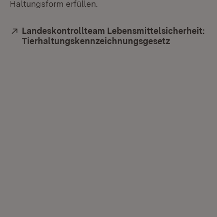
Haltungsform erfüllen.
Extern:
Landeskontrollteam Lebensmittelsicherheit:
Tierhaltungskennzeichnungsgesetz
(Öffnet in 