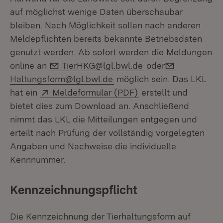
auf möglichst wenige Daten überschaubar
bleiben. Nach Möglichkeit sollen nach anderen
Meldepflichten bereits bekannte Betriebsdaten
genutzt werden. Ab sofort werden die Meldungen
E-Mail:
E-Mail:
online an
TierHKG@lgl.bwl.de
oder
Haltungsform@lgl.bwl.de
möglich sein. Das LKL
Extern:
(Öffnet in neuem Fen
hat ein
Meldeformular (PDF)
erstellt und
bietet dies zum Download an. Anschließend
nimmt das LKL die Mitteilungen entgegen und
erteilt nach Prüfung der vollständig vorgelegten
Angaben und Nachweise die individuelle
Kennnummer.
Kennzeichnungspflicht
Die Kennzeichnung der Tierhaltungsform auf