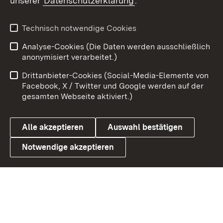
unserer
Datenschutzerklärung
.
Youtube
Technisch notwendige Cookies
Zum 
Analyse-Cookies (Die Daten werden ausschließlich
Impressum
Kontakt
anonymisiert verarbeitet.)
Benutzungshinweise
Netiquette
Drittanbieter-Cookies (Social-Media-Elemente von
Barrierefreiheit
Datenschutz
Facebook, X / Twitter und Google werden auf der
gesamten Webseite aktiviert.)
Cookies
Alle akzeptieren
Auswahl bestätigen
Notwendige akzeptieren
Link zum Landesportal