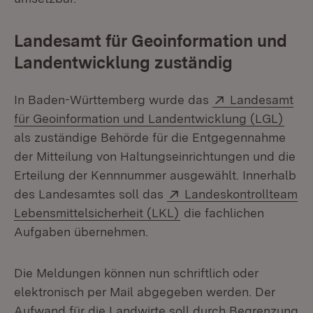
Landesamt für Geoinformation und
Landentwicklung zuständig
Extern:
In Baden-Württemberg wurde das
Landesamt
(Öffn
für Geoinformation und Landentwicklung (LGL)
als zuständige Behörde für die Entgegennahme
der Mitteilung von Haltungseinrichtungen und die
Erteilung der Kennnummer ausgewählt. Innerhalb
Extern:
des Landesamtes soll das
Landeskontrollteam
(Öffnet in neuem Fenst
Lebensmittelsicherheit (LKL)
die fachlichen
Aufgaben übernehmen.
Die Meldungen können nun schriftlich oder
elektronisch per Mail abgegeben werden. Der
Aufwand für die Landwirte soll durch Begrenzung