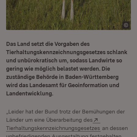
Das Land setzt die Vorgaben des
Tierhaltungskennzeichnungsgesetzes schlank
und unbürokratisch um, sodass Landwirte so
gering wie möglich belastet werden. Die
zuständige Behörde in Baden-Württemberg
wird das Landesamt für Geoinformation und
Landentwicklung.
„Leider hat der Bund trotz der Bemühungen der
Extern:
Länder um eine Überarbeitung des
(Öffnet in neu
Tierhaltungskennzeichnungsgesetzes
an dessen
unbefriedigenden Ausgestaltung festgehalten.