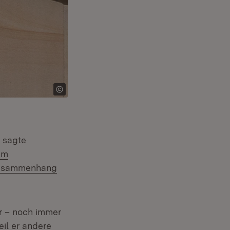
l sagte
im
 Zusammenhang
r – noch immer
eil er andere