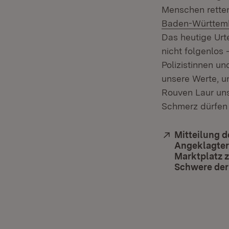
Menschen retten
Baden-Württem
Das heutige Urte
nicht folgenlos
Polizistinnen un
unsere Werte, u
Rouven Laur uns 
Schmerz dürfen 
Extern:
Mitteilung d
Angeklagter
Marktplatz z
Schwere der 