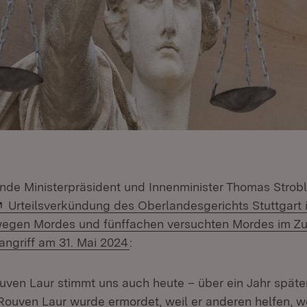
tende Ministerpräsident und Innenminister Thomas Strob
Extern:
Urteilsverkündung des Oberlandesgerichts Stuttgart 
 wegen Mordes und fünffachen versuchten Mordes im
(Öffnet in neuem Fenster)
ngriff am 31. Mai 2024
:
uven Laur stimmt uns auch heute – über ein Jahr späte
. Rouven Laur wurde ermordet, weil er anderen helfen, w