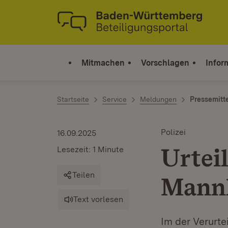
Zum Inhalt springen
Link zur Startseite
Mitmachen
Vorschlagen
Infor
Startseite
Service
Meldungen
Pressemitt
Polizei
16.09.2025
Urtei
Lesezeit: 1 Minute
Teilen
Mann
Text vorlesen
Im der Verurte