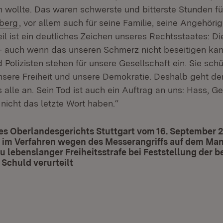
 wollte. Das waren schwerste und bitterste Stunden fü
(Öffnet in neuem Fenster)
berg
, vor allem auch für seine Familie, seine Angehöri
il ist ein deutliches Zeichen unseres Rechtsstaates: Di
 – auch wenn das unseren Schmerz nicht beseitigen ka
d Polizisten stehen für unsere Gesellschaft ein. Sie sch
nsere Freiheit und unsere Demokratie. Deshalb geht de
alle an. Sein Tod ist auch ein Auftrag an uns: Hass, G
nicht das letzte Wort haben.“
es Oberlandesgerichts Stuttgart vom 16. September 2
 im Verfahren wegen des Messerangriffs auf dem Ma
u lebenslanger Freiheitsstrafe bei Feststellung der 
Schuld verurteilt
(Öffnet in neuem Fenster)