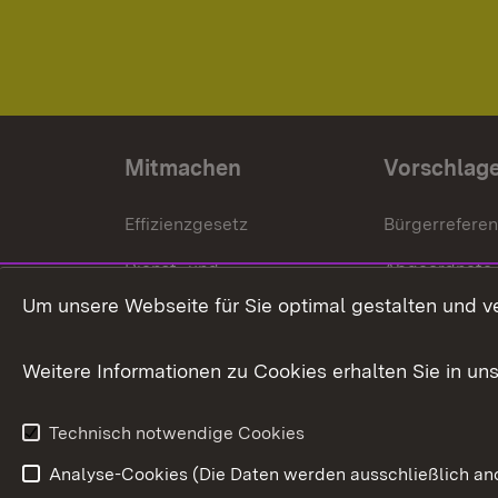
Mitmachen
Vorschlag
Effizienzgesetz
Bürgerrefere
Dienst- und
Abgeordnete
Versorgungsbezüge
Um unsere Webseite für Sie optimal gestalten und v
Bürgerbeauft
Kommunale Verfahren
Petition
Weitere Informationen zu Cookies erhalten Sie in un
Weitere
Volksantrag
Beteiligungsprozesse
Technisch notwendige Cookies
Volksabstim
Analyse-Cookies (Die Daten werden ausschließlich ano