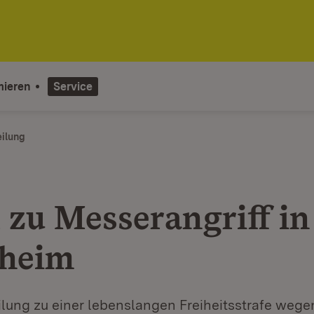
mieren
Service
eilung
l zu Messerangriff in
heim
ilung zu einer lebenslangen Freiheitsstrafe wege