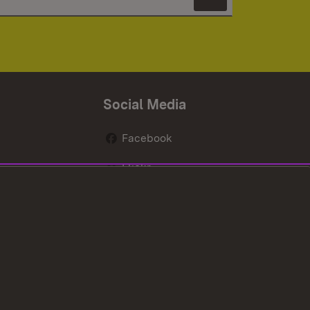
Newsletter 
Social Media
Facebook
Flickr
nen
X / Twitter
Youtube