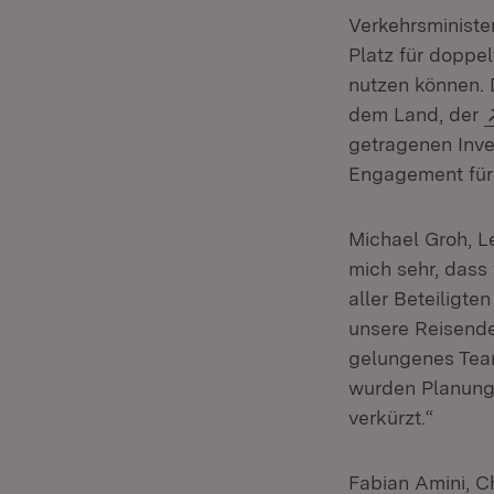
Verkehrsministe
Platz für doppe
nutzen können. 
dem Land, der
getragenen Inve
Engagement für
Michael Groh, L
mich sehr, dass
aller Beteiligte
unsere Reisenden
gelungenes Tea
wurden Planungs
verkürzt.“
Fabian Amini, Ch