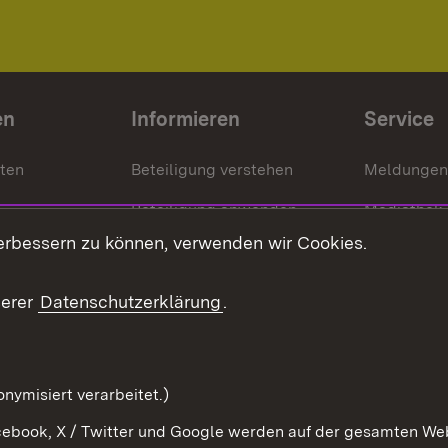
en
Informieren
Service
nten
Beteiligung verstehen
Meldungen
Beteiligung anwenden
Mediathek
erbessern zu können, verwenden wir Cookies.
ragte
Beteiligung stärken
Publikatio
Beteiligung erleben
Glossar
serer
Datenschutzerklärung
.
Beteiligung erforschen
mung
nymisiert verarbeitet.)
ebook, X / Twitter und Google werden auf der gesamten Webs