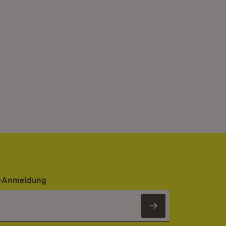
er-Anmeldung
Newsletter 