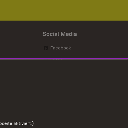
Social Media
Facebook
Flickr
nen
X / Twitter
Youtube
eite aktiviert.)
Zum Sei