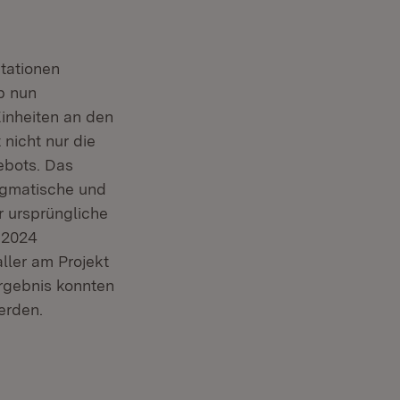
tationen
b nun
Einheiten an den
nicht nur die
ebots. Das
ragmatische und
 ursprüngliche
 2024
ller am Projekt
Ergebnis konnten
erden.