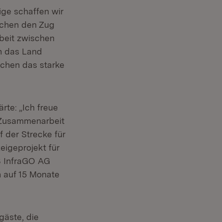
ige schaffen wir
schen den Zug
rbeit zwischen
h das Land
ichen das starke
rte: „Ich freue
e Zusammenarbeit
f der Strecke für
eigeprojekt für
B InfraGO AG
n auf 15 Monate
gäste, die