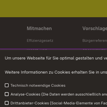
Mitmachen
Vorschlag
Effizienzgesetz
Bürgerrefere
Dienst- und
Abgeordnete
Versorgungsbezüge
Um unsere Webseite für Sie optimal gestalten und v
Bürgerbeauft
Kommunale Verfahren
Petition
Weitere Informationen zu Cookies erhalten Sie in un
Weitere
Volksantrag
Beteiligungsprozesse
Technisch notwendige Cookies
Volksabstim
Analyse-Cookies (Die Daten werden ausschließlich ano
Drittanbieter-Cookies (Social-Media-Elemente von Fac