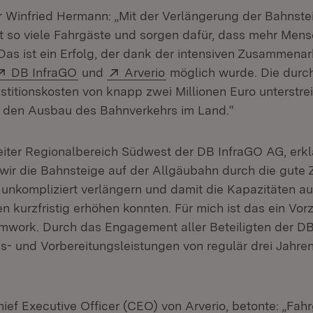
r Winfried Hermann: „Mit der Verlängerung der Bahnste
lt so viele Fahrgäste und sorgen dafür, dass mehr Men
Das ist ein Erfolg, der dank der intensiven Zusammena
Extern:
(Öffnet in neuem Fenster)
Extern:
(Öffnet in neuem Fenster)
DB InfraGO
und
Arverio
möglich wurde. Die durc
stitionskosten von knapp zwei Millionen Euro unterstre
 den Ausbau des Bahnverkehrs im Land.“
eiter Regionalbereich Südwest der DB InfraGO AG, erklä
 wir die Bahnsteige auf der Allgäubahn durch die gut
n unkompliziert verlängern und damit die Kapazitäten au
 kurzfristig erhöhen konnten. Für mich ist das ein Vorz
mwork. Durch das Engagement aller Beteiligten der D
- und Vorbereitungsleistungen von regulär drei Jahre
ief Executive Officer (CEO) von Arverio, betonte: „Fahr