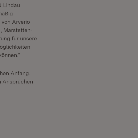
d Lindau
lmäßig
 von Arverio
, Marstetten-
rung für unsere
öglichkeiten
können.“
chen Anfang.
en Ansprüchen