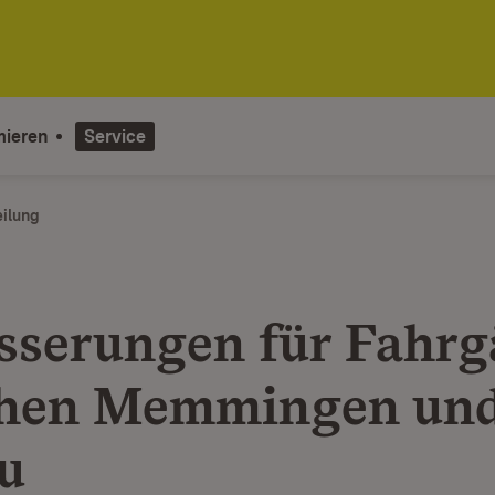
mieren
Service
eilung
sserungen für Fahrg
chen Memmingen un
u