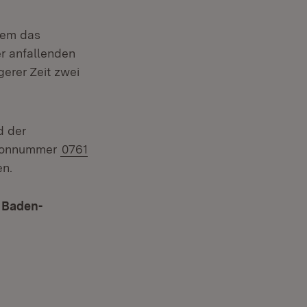
net in neuem Fenster)
 dem das
r anfallenden
erer Zeit zwei
d der
lefonnummer
0761
n.
n Baden-