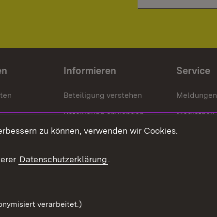
en
Informieren
Service
nten
Beteiligung verstehen
Meldungen
Beteiligung anwenden
Mediathek
erbessern zu können, verwenden wir Cookies.
ragte
Beteiligung stärken
Publikatio
Beteiligung erleben
Glossar
serer
Datenschutzerklärung
.
Beteiligung erforschen
mung
nymisiert verarbeitet.)