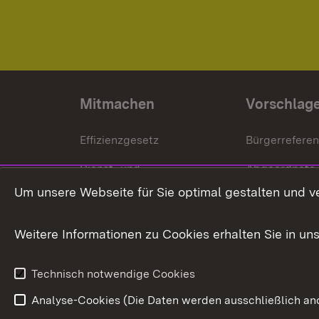
Mitmachen
Vorschlag
Effizienzgesetz
Bürgerrefere
Dienst- und
Abgeordnete
Versorgungsbezüge
Um unsere Webseite für Sie optimal gestalten und v
Bürgerbeauft
Kommunale Verfahren
Petition
Weitere Informationen zu Cookies erhalten Sie in un
Weitere
Volksantrag
Beteiligungsprozesse
Technisch notwendige Cookies
Volksabstim
Analyse-Cookies (Die Daten werden ausschließlich ano