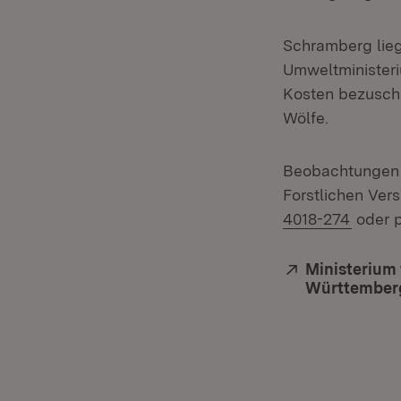
Schramberg lieg
Umweltminister
Kosten bezuschu
Wölfe.
Beobachtungen m
Forstlichen Ver
4018-274
oder p
Extern:
Ministerium 
Württember