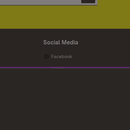
Newsletter 
Social Media
Facebook
Flickr
nen
X / Twitter
Youtube