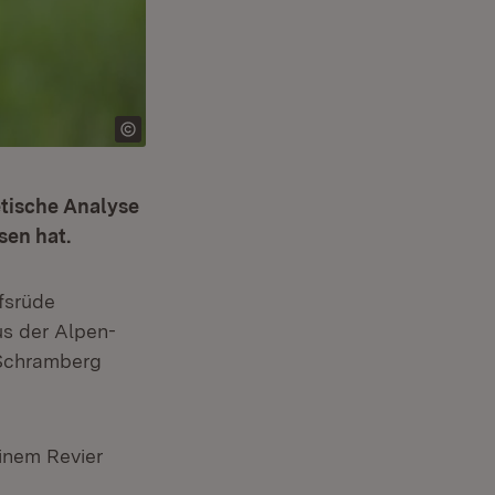
tische Analyse
sen hat.
lfsrüde
us der Alpen-
 Schramberg
einem Revier