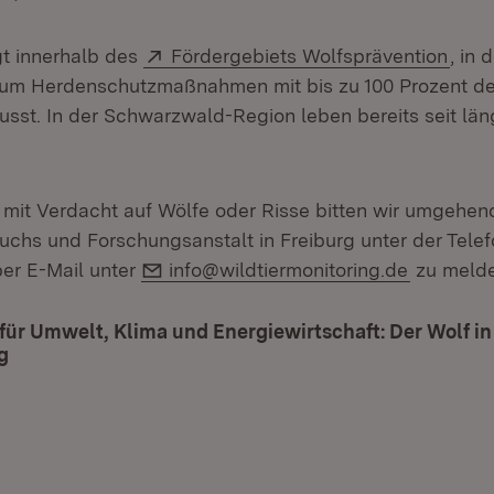
Extern:
(Öff
t innerhalb des
Fördergebiets Wolfsprävention
, in
ium Herdenschutzmaßnahmen mit bis zu 100 Prozent de
sst. In der Schwarzwald-Region leben bereits seit läng
it Verdacht auf Wölfe oder Risse bitten wir umgehen
suchs und Forschungsanstalt in Freiburg unter der Te
E-Mail:
er E-Mail unter
info@wildtiermonitoring.de
zu melde
für Umwelt, Klima und Energiewirtschaft: Der Wolf i
g
(Öffnet in neuem Fenster)