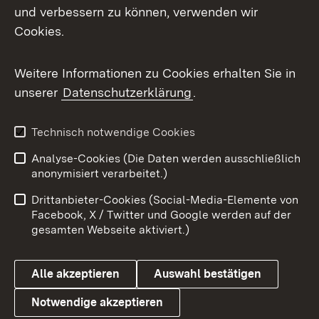
und verbessern zu können, verwenden wir
Facebook
Cookies.
Flickr
Weitere Informationen zu Cookies erhalten Sie in
X / Twitter
unserer
Datenschutzerklärung
.
Youtube
Technisch notwendige Cookies
Zum 
Analyse-Cookies (Die Daten werden ausschließlich
Impressum
Kontakt
anonymisiert verarbeitet.)
Benutzungshinweise
Netiquette
Drittanbieter-Cookies (Social-Media-Elemente von
Barrierefreiheit
Datenschutz
Facebook, X / Twitter und Google werden auf der
gesamten Webseite aktiviert.)
Cookies
Alle akzeptieren
Auswahl bestätigen
Notwendige akzeptieren
Link zum Landesportal