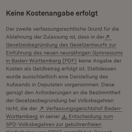
Keine Kostenangabe erfolgt
Der zweite verfassungsrechtliche Grund für die
Extern:
Ablehnung der Zulassung ist, dass in der
Gesetzesbegründung des Gesetzentwurfs zur
Einführung des neuen neunjährigen Gymnasiums
(Öffnet in neuem Fenst
in Baden-Württemberg (PDF)
keine Angabe der
Kosten als Geldbetrag erfolgt ist. Stattdessen
wurde ausschließlich eine Darstellung des
Aufwands in Deputaten vorgenommen. Diese
genügt den Anforderungen an die Bestimmtheit
der Gesetzesbegründung bei Volksbegehren
Extern:
nicht, die der
Verfassungsgerichtshof Baden-
(Öffnet in neuem Fenster)
Download:
Württemberg
in seiner
Entscheidung zum
SPD-Volksbegehren zur gebührenfreien
(Öffnet in neuem Fenster)