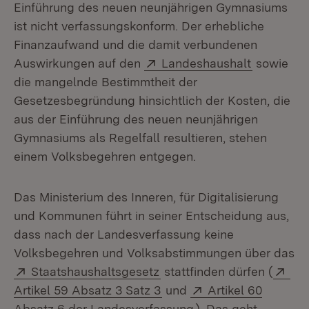
Einführung des neuen neunjährigen Gymnasiums
ist nicht verfassungskonform. Der erhebliche
Finanzaufwand und die damit verbundenen
Extern:
(Öffnet i
Auswirkungen auf den
Landeshaushalt
sowie
die mangelnde Bestimmtheit der
Gesetzesbegründung hinsichtlich der Kosten, die
aus der Einführung des neuen neunjährigen
Gymnasiums als Regelfall resultieren, stehen
einem Volksbegehren entgegen.
Das Ministerium des Inneren, für Digitalisierung
und Kommunen führt in seiner Entscheidung aus,
dass nach der Landesverfassung keine
Volksbegehren und Volksabstimmungen über das
Extern:
(Öffnet in neuem Fenster)
Ext
Staatshaushaltsgesetz
stattfinden dürfen (
(Öffnet in neuem Fenster)
Extern:
Artikel 59 Absatz 3 Satz 3
und
Artikel 60
(Öffnet in neuem Fe
Absatz 6 der Landesverfassung
). Das geht