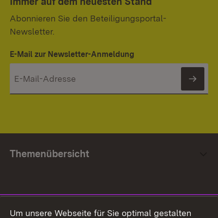
Immer auf dem neuesten Stand
Abonnieren Sie den Beteiligungsportal-
Newsletter.
E-Mail zur Newsletter-Anmeldung
News
Themenübersicht
Social Media
Um unsere Webseite für Sie optimal gestalten