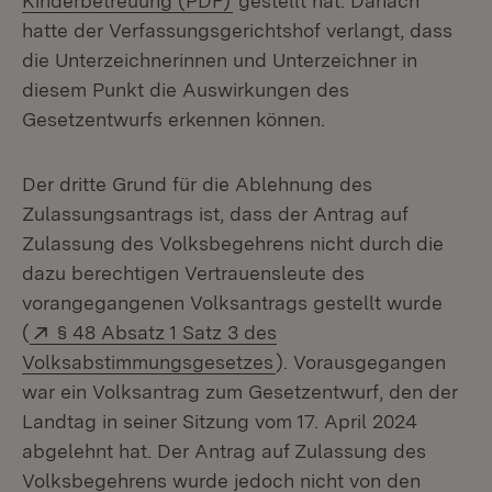
Kinderbetreuung (PDF)
gestellt hat. Danach
hatte der Verfassungsgerichtshof verlangt, dass
die Unterzeichnerinnen und Unterzeichner in
diesem Punkt die Auswirkungen des
Gesetzentwurfs erkennen können.
Der dritte Grund für die Ablehnung des
Zulassungsantrags ist, dass der Antrag auf
Zulassung des Volksbegehrens nicht durch die
dazu berechtigen Vertrauensleute des
vorangegangenen Volksantrags gestellt wurde
Extern:
(
§ 48 Absatz 1 Satz 3 des
(Öffnet in neuem Fenste
Volksabstimmungsgesetzes
). Vorausgegangen
war ein Volksantrag zum Gesetzentwurf, den der
Landtag in seiner Sitzung vom 17. April 2024
abgelehnt hat. Der Antrag auf Zulassung des
Volksbegehrens wurde jedoch nicht von den