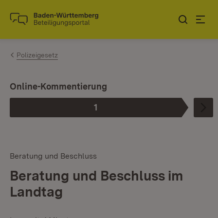
Zum Inhalt springen
Link zur Startseite
Polizeigesetz
Online-Kommentierung
1
Phase
:
Beratung und Beschluss
Beratung und Beschluss im
Landtag