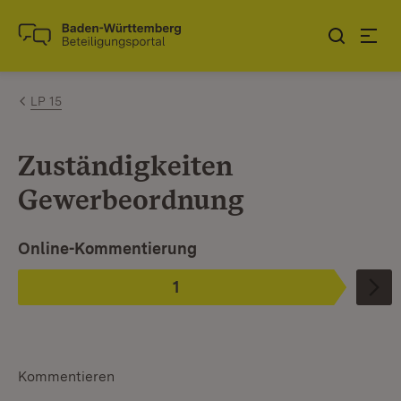
Zum Inhalt springen
Link zur Startseite
LP 15
Zuständigkeiten
Gewerbeordnung
Ist ausgewählt.
Online-Kommentierung
1
Phase
:
Kommentieren