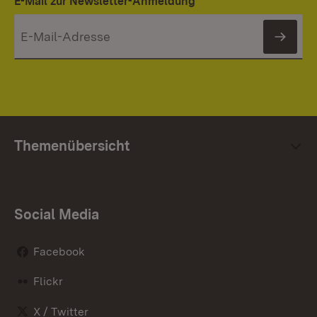
E-Mail zur Newsletter-Anmeldung
News
Themenübersicht
Social Media
Facebook
Flickr
X / Twitter