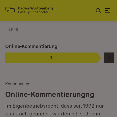
Zum Inhalt springen
Link zur Startseite
LP 16
Ist ausgewählt.
Online-Kommentierung
1
Phase
:
Kommunales
Online-Kommentierungng
Im Eigenbetriebsrecht, dass seit 1992 nur
punktuell geändert worden ist, sollen in