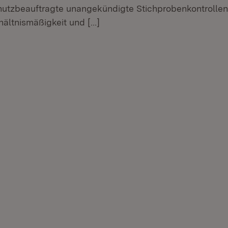
utzbeauftragte unangekündigte Stichprobenkontrollen
rhältnismäßigkeit und
[…]
r.
hner.