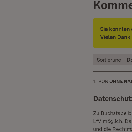
Komme
Sie konnten
Vielen Dank 
Sortierung:
D
1.
KOMMENTAR
VON
:
OHNE NA
Datenschut
Zu Buchstabe b 
LfV möglich. Da
und die Rechtmä