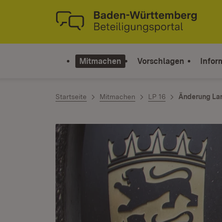
Zum Inhalt springen
Link zur Startseite
Mitmachen
Vorschlagen
Infor
Startseite
Mitmachen
LP 16
Änderung Lan