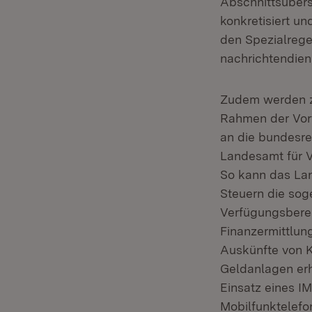
Abschnittsübersc
konkretisiert un
den Spezialrege
nachrichtendiens
Zudem werden z
Rahmen der Vorf
an die bundesre
Landesamt für V
So kann das Lan
Steuern die so
Verfügungsberec
Finanzermittlun
Auskünfte von K
Geldanlagen erh
Einsatz eines I
Mobilfunktelefo