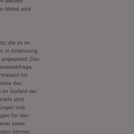
ten werden
r Mittel wird
z, die es im
t, in Anlehnung
e angepasst. Das
datenabfrage.
tralamt für
Name des
 im Vorfeld der
eits jetzt
gungen und
ngen für den
mmer eines
erden können.