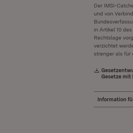
Der IMSI-Catche
und von Verbin
Bundesverfassung
in Artikel 10 d
Rechtslage vor
verzichtet werd
strenger als fü
Download:
Gesetzentwu
Gesetze mit
Information f