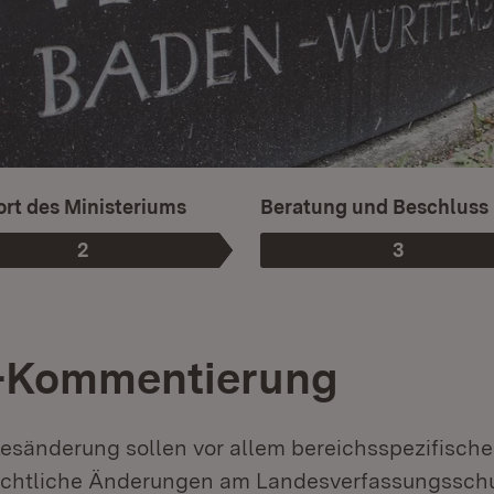
rt des Ministeriums
Beratung und Beschluss
2
3
Phase
:
Phase
:
-Kommentierung
zesänderung sollen vor allem bereichsspezifische
echtliche Änderungen am Landesverfassungsschu