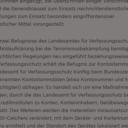
hriften eingefügt, die Überschriften einiger Vorschrif
d die Generalklausel zum Einsatz nachrichtendienstliche
lungen zum Einsatz besonders eingriffsintensiver
tlicher Mittel vorangestellt.
wei Befugnisse des Landesamtes für Verfassungsschut
eldaufklärung bei der Terrorismusbekämpfung benötig
chtlichen Regelungen neu eingeführt beziehungsweis
erfassungsschutz erhält die Befugnis zur Kontostamm
desamt für Verfassungsschutz künftig beim Bundeszen
genannten Kontostammdaten (etwa Kontonummer und 
htigten) abfragen. Es handelt sich um eine Maßnahme
gen, durch die das Landesamt für Verfassungsschutz ber
reditinstituten zu Konten, Konteninhabern, Geldbewe
ält. Des Weiteren werden die materiellen Voraussetzu
MSI-Catchers verändert, mit dem Geräte- und Kartennu
ns ermittelt und der Standort des Gerätes lokalisiert w