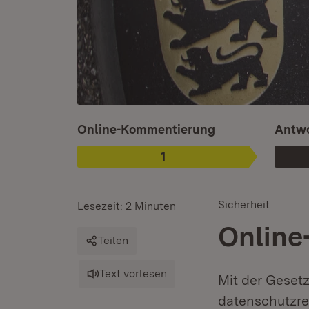
Ist ausgewählt.
Online-Kommentierung
Antwo
1
Phase
:
Sicherheit
Lesezeit: 2 Minuten
Online
Teilen
Text vorlesen
Mit der Geset
datenschutzr