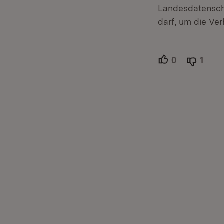
Landesdatensch
darf, um die Ve
0
Unterstütze
1
Able