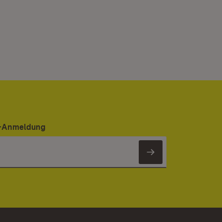
er-Anmeldung
Newsletter 