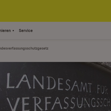
mieren
Service
desverfassungs­schutzgesetz