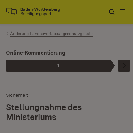
Zum Inhalt springen
Link zur Startseite
Änderung Landesverfassungs­schutzgesetz
I
Online-Kommentierung
1
Phase
:
Sicherheit
Stellungnahme des
Ministeriums