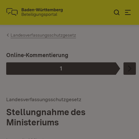
Zum Inhalt springen
Link zur Startseite
Landesverfassungsschutzgesetz
I
Online-Kommentierung
1
Phase
:
Landesverfassungsschutzgesetz
Stellungnahme des
Ministeriums