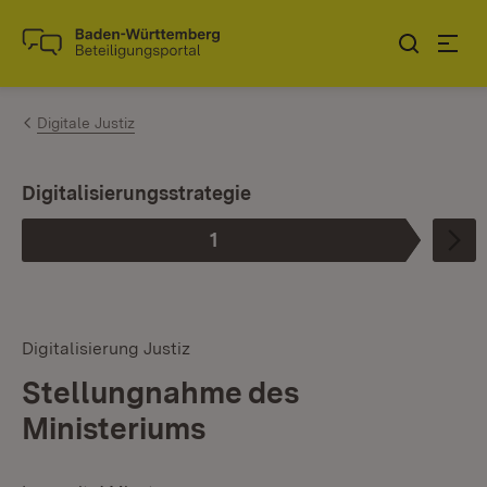
Zum Inhalt springen
Link zur Startseite
Digitale Justiz
Digitalisierungsstrategie
1
Phase
:
Digitalisierung Justiz
Stellungnahme des
Ministeriums