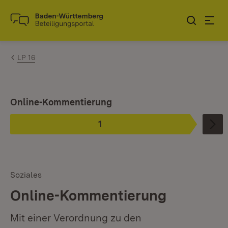
Zum Inhalt springen
Link zur Startseite
LP 16
Ist ausgewählt.
Online-Kommentierung
1
Phase
:
Soziales
Online-Kommentierung
Mit einer Verordnung zu den