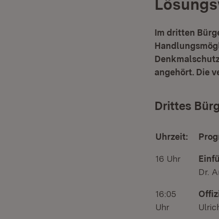
Lösungs
Im dritten Bür
Handlungsmögli
Denkmalschutz 
angehört. Die 
Drittes Bü
Uhrzeit:
Prog
16 Uhr
Einf
Dr. 
16:05
Offi
Uhr
Ulric