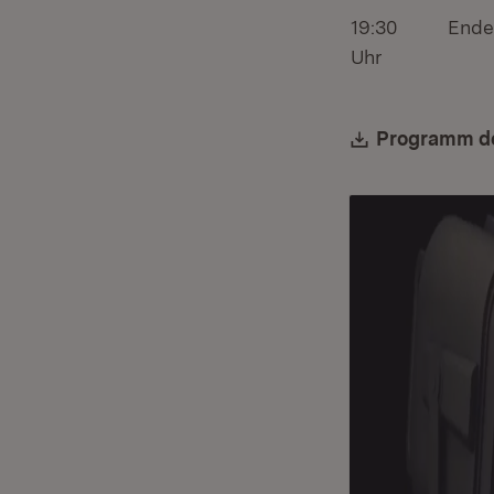
19:30
Ende
Uhr
Download:
Programm de