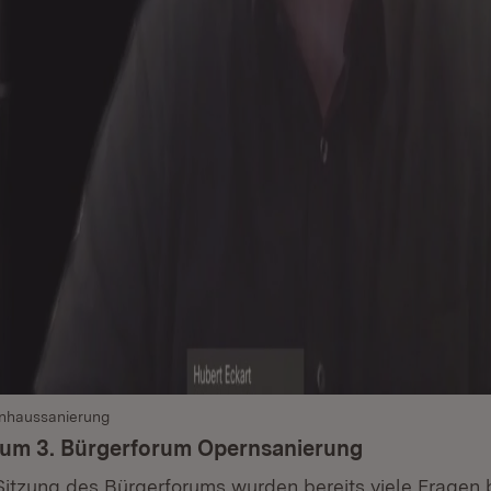
nhaussanierung
zum 3. Bürgerforum Opernsanierung
 Sitzung des Bürgerforums wurden bereits viele Fragen 