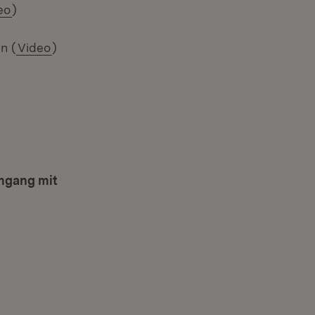
eo
)
n (
Video
)
mgang mit