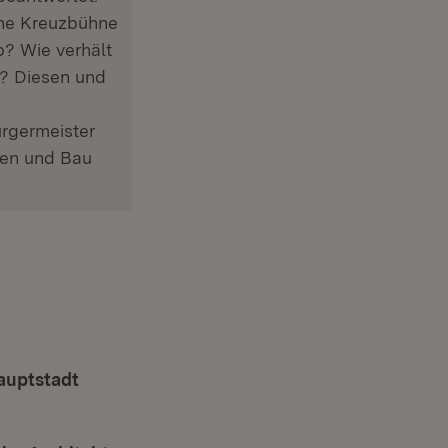
ine Kreuzbühne
b? Wie verhält
n? Diesen und
ürgermeister
gen und Bau
)
(Öffnet in neuem Fenster)
auptstadt