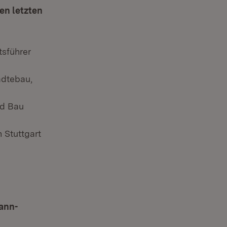
en letzten
sführer
ädtebau,
nd Bau
h Stuttgart
ann-