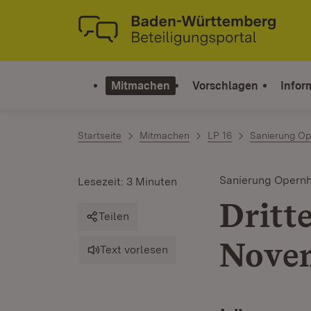
Zum Inhalt springen
Link zur Startseite
Mitmachen
Vorschlagen
Infor
Startseite
Mitmachen
LP 16
Sanierung Op
Sanierung Opernh
Lesezeit: 3 Minuten
Dritt
Teilen
Nove
Text vorlesen