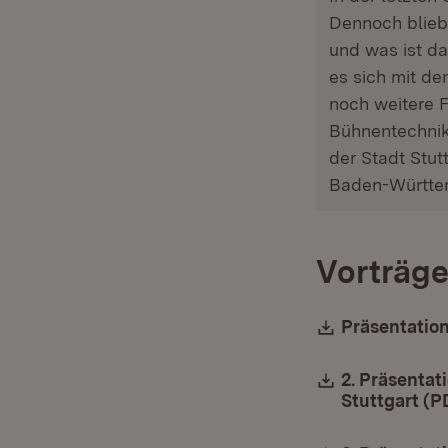
Dennoch blieb
und was ist da
es sich mit de
noch weitere 
Bühnentechnik)
der Stadt Stu
Baden-Württe
Vorträge
Download:
Präsentatio
Download:
2. Präsentat
Stuttgart (P