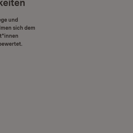
eiten
ege und
dmen sich dem
t*innen
bewertet.