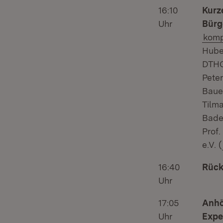
16:10
Kurz
Uhr
Bürg
komp
Hube
DTHG
Peter
Baue
Tilm
Bade
Prof.
e.V. (
16:40
Rück
Uhr
17:05
Anhö
Uhr
Expe