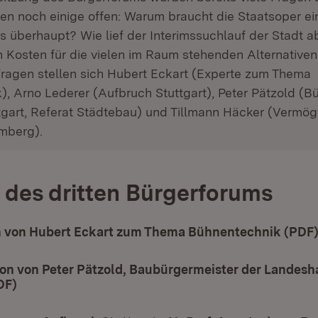
en noch einige offen: Warum braucht die Staatsoper e
s überhaupt? Wie lief der Interimssuchlauf der Stadt a
n Kosten für die vielen im Raum stehenden Alternative
Fragen stellen sich Hubert Eckart (Experte zum Thema
, Arno Lederer (Aufbruch Stuttgart), Peter Pätzold (B
ttgart, Referat Städtebau) und Tillmann Häcker (Vermö
mberg).
 des dritten Bürgerforums
n von Hubert Eckart zum Thema Bühnentechnik (PDF
ion von Peter Pätzold, Baubürgermeister der Landesh
DF)
(Öffnet in neuem Fenster)