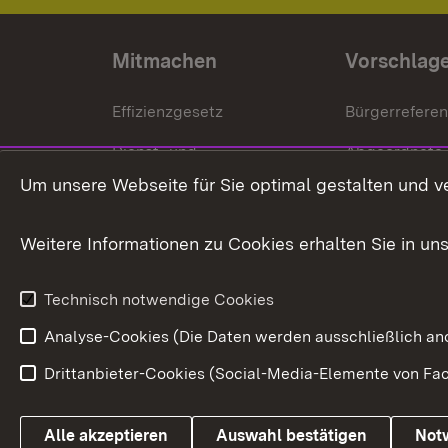
Mitmachen
Vorschlag
Effizienzgesetz
Bürgerrefere
Dienst- und
Abgeordnete
Versorgungsbezüge
Um unsere Webseite für Sie optimal gestalten und v
Bürgerbeauft
Kommunale Verfahren
Petition
Weitere Informationen zu Cookies erhalten Sie in un
Weitere
Volksantrag
Beteiligungsprozesse
Technisch notwendige Cookies
Volksabstim
Analyse-Cookies (Die Daten werden ausschließlich ano
Drittanbieter-Cookies (Social-Media-Elemente von Fac
Link zum Landesportal
Alle akzeptieren
Auswahl bestätigen
Not