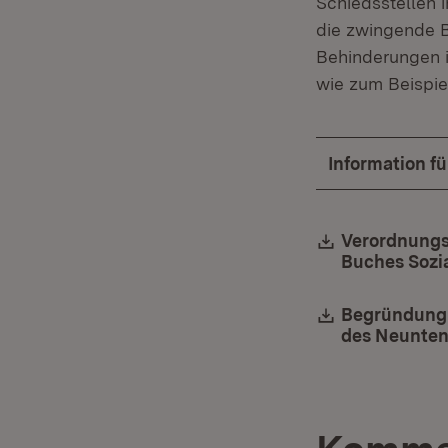
Schiedsstellen i
die zwingende B
Behinderungen i
wie zum Beispie
Information f
Download:
Verordnungs
Buches Sozi
Download:
Begründung 
des Neunten