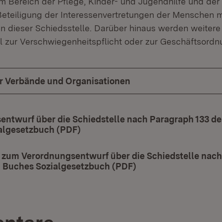
m Bereich der Pflege, Kinder- und Jugendhilfe und der S
eteiligung der Interessenvertretungen der Menschen m
n dieser Schiedsstelle. Darüber hinaus werden weiter
l zur Verschwiegenheitspflicht oder zur Geschäftsordn
ür Verbände und Organisationen
entwurf über die Schiedstelle nach Paragraph 133 d
algesetzbuch (PDF)
(Öffnet in neuem Fenster)
zum Verordnungsentwurf über die Schiedstelle nach
 Buches Sozialgesetzbuch (PDF)
(Öffnet in neuem Fe