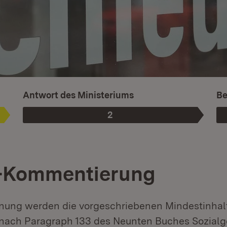
Is
Antwort des Ministeriums
Be
2
Phase
:
-Kommentierung
dnung werden die vorgeschriebenen Mindestinhal
 nach Paragraph 133 des Neunten Buches Sozial