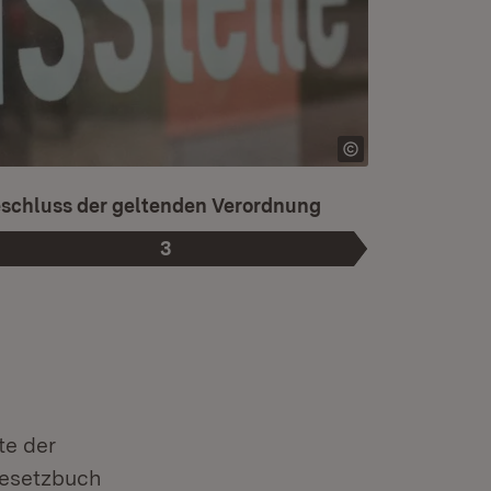
t die aktuelle Phase.
schluss der geltenden Verordnung
3
Phase
:
te der
gesetzbuch