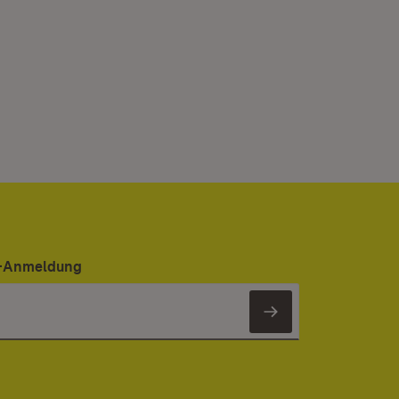
er-Anmeldung
Newsletter 