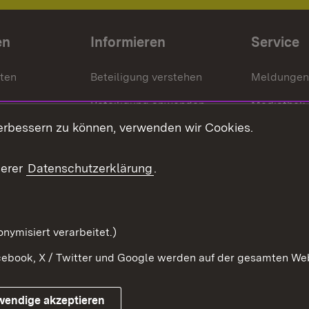
en
Informieren
Service
nten
Beteiligung verstehen
Meldungen
Beteiligung anwenden
Mediathek
erbessern zu können, verwenden wir Cookies.
ragte
Beteiligung stärken
Publikatio
Beteiligung erleben
Glossar
serer
Datenschutzerklärung
.
Beteiligung erforschen
mung
nymisiert verarbeitet.)
ebook, X / Twitter und Google werden auf der gesamten Webs
Impressum
Kontakt
Benutzungshinweise
Netiqu
wendige akzeptieren