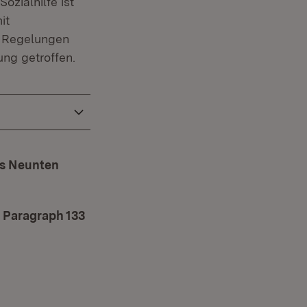
ozialhilfe ist
it
e Regelungen
ung getroffen.
es Neunten
 Paragraph 133
nster)