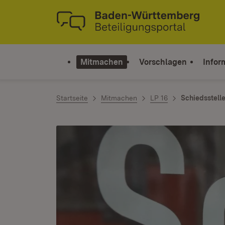
Zum Inhalt springen
Link zur Startseite
Mitmachen
Vorschlagen
Infor
Startseite
Mitmachen
LP 16
Schiedsstell