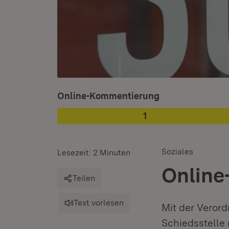
Ist ausgewählt.
Online-Kommentierung
1
Phase
:
Soziales
Lesezeit: 2 Minuten
Online
Teilen
Text vorlesen
Mit der Veror
Schiedsstelle