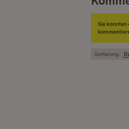
Komme
Sie konnten 
kommentiere
Sortierung:
D