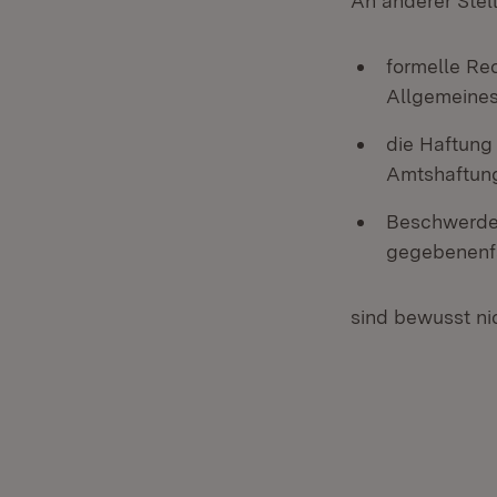
An anderer Stel
formelle Re
Allgemeines
die Haftung
Amtshaftung
Beschwerdem
gegebenenfa
sind bewusst n