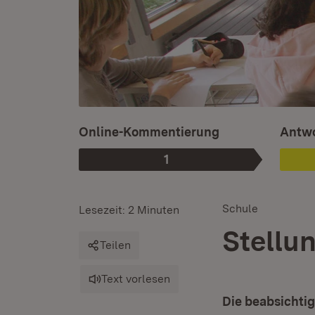
Ist au
Online-Kommentierung
Antwo
1
Phase
:
Schule
Lesezeit: 2 Minuten
Stellu
Teilen
Text vorlesen
Die beabsichti