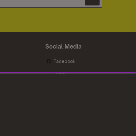
Newsletter 
Social Media
Facebook
Flickr
nen
X / Twitter
Youtube