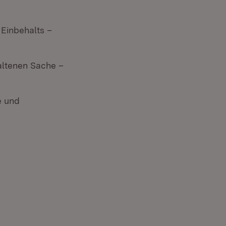
Einbehalts –
altenen Sache –
e und