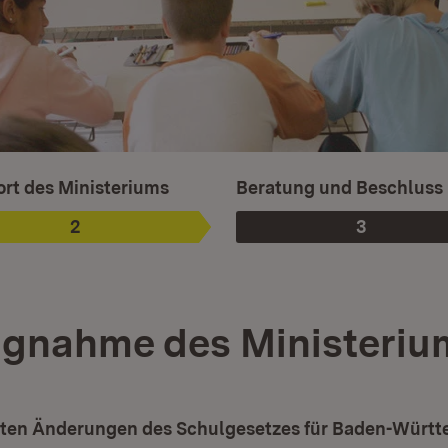
sgewählt.
rt des Ministeriums
Beratung und Beschluss
2
3
Phase
:
Phase
:
ngnahme des Ministeriu
gten Änderungen des Schulgesetzes für Baden-Würt