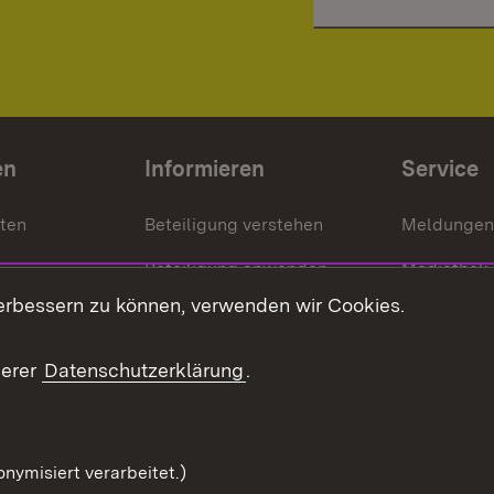
en
Informieren
Service
nten
Beteiligung verstehen
Meldungen
Beteiligung anwenden
Mediathek
erbessern zu können, verwenden wir Cookies.
ragte
Beteiligung stärken
Publikatio
Beteiligung erleben
Glossar
serer
Datenschutzerklärung
.
Beteiligung erforschen
mung
nymisiert verarbeitet.)