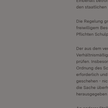
Einbehalt betro
den staatliche
Die Regelung gre
freiwilligem Bes
Pflichten Schulp
Der aus dem ver
Verhältnismäßig
prüfen. Insbeso
Ordnung des Sch
erforderlich un
geschehen - nic
die Sache über
herausgegeben