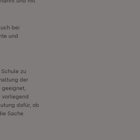
enannt und mit
auch bei
chte und
 Schule zu
haltung der
 geeignet,
e vorliegend
utung dafür, ob
die Sache