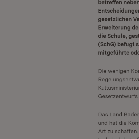
betreffen nebe
Entscheidungen
gesetzlichen V
Erweiterung de
die Schule, ges
(SchG) befugt 
mitgeführte od
Die wenigen Ko
Regelungsentwur
Kultusministeriu
Gesetzentwurfs 
Das Land Baden-
und hat die Ko
Art zu schaffen