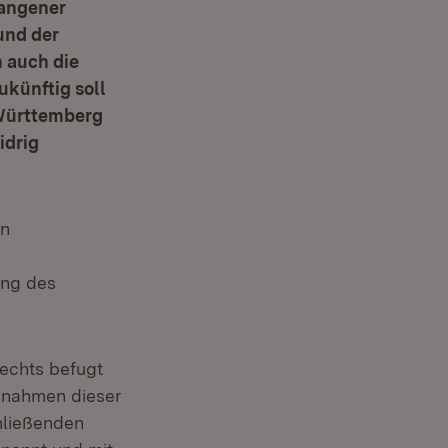
gangener
und der
 auch die
künftig soll
-Württemberg
idrig
en
ung des
echts befugt
ßnahmen dieser
hließenden