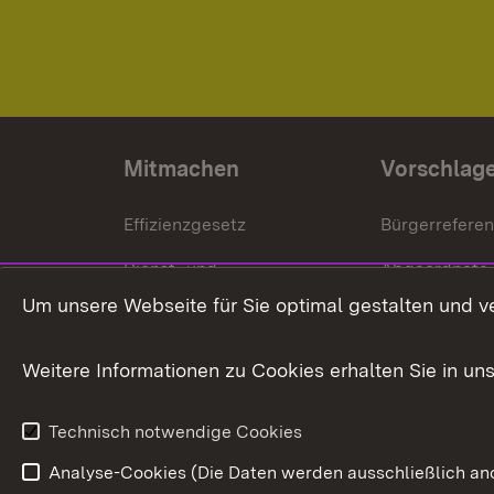
Mitmachen
Vorschlag
Effizienzgesetz
Bürgerrefere
Dienst- und
Abgeordnete
Versorgungsbezüge
Um unsere Webseite für Sie optimal gestalten und v
Bürgerbeauft
Kommunale Verfahren
Petition
Weitere Informationen zu Cookies erhalten Sie in un
Weitere
Volksantrag
Beteiligungsprozesse
Technisch notwendige Cookies
Volksabstim
Analyse-Cookies (Die Daten werden ausschließlich ano