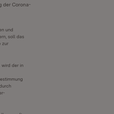
g der Corona-
zen und
rn, soll das
 zur
wird der in
sbestimmung
 durch
er-