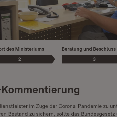
rt des Ministeriums
Beratung und Beschluss
2
3
Phase
:
Phase
:
-Kommentierung
dienstleister im Zuge der Corona-Pandemie zu un
hren Bestand zu sichern, sollte das Bundesgesetz