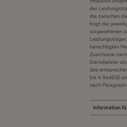
Inhaltlich knüpf
der Leistungsträ
die zwischen di
folgt der jewei
vorgesehenen sa
Leistungsträger
berechtigten Per
Zuschüsse nach 
Dienstleister al
das entsprechen
bis 4 SodEG) u
nach Paragraph 
Information f