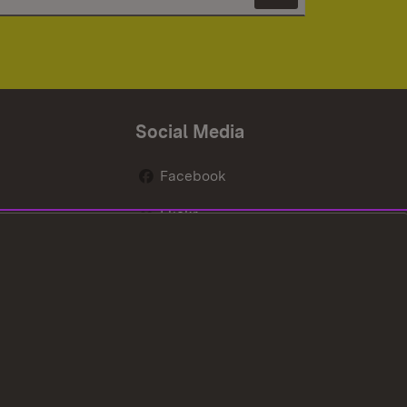
Newsletter 
Social Media
Facebook
Flickr
nen
X / Twitter
Youtube