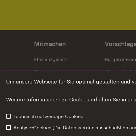
Mitmachen
Vorschlag
Effizienzgesetz
Bürgerrefere
Dienst- und
Abgeordnete
Versorgungsbezüge
Um unsere Webseite für Sie optimal gestalten und v
Bürgerbeauft
Kommunale Verfahren
Petition
Weitere Informationen zu Cookies erhalten Sie in un
Weitere
Volksantrag
Beteiligungsprozesse
Technisch notwendige Cookies
Volksabstim
Analyse-Cookies (Die Daten werden ausschließlich ano