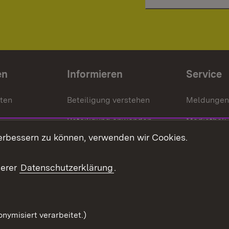
en
Informieren
Service
nten
Beteiligung verstehen
Meldungen
Beteiligung anwenden
Mediathek
erbessern zu können, verwenden wir Cookies.
ragte
Beteiligung stärken
Publikatio
Beteiligung erleben
Glossar
serer
Datenschutzerklärung
.
Beteiligung erforschen
mung
nymisiert verarbeitet.)