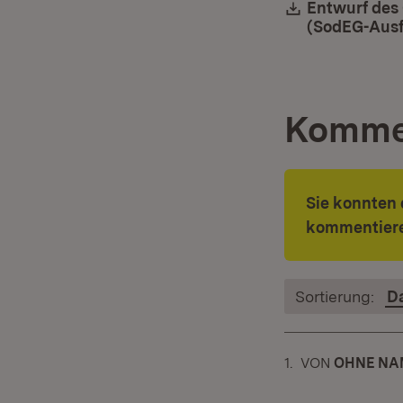
Download:
Entwurf des 
(SodEG-Ausf
Komme
Sie konnten 
kommentiere
Sortierung:
D
1.
KOMMENTAR
VON
:
OHNE NA