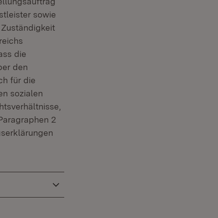
ellungsauftrag
stleister sowie
 Zuständigkeit
reichs
ass die
ber den
h für die
en sozialen
htsverhältnisse,
(Paragraphen 2
gserklärungen