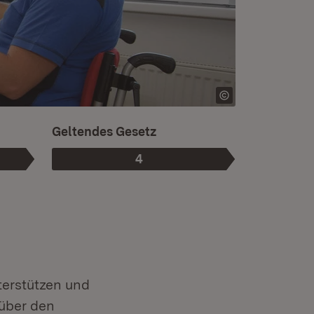
Ist die aktuelle Phase.
Geltendes Gesetz
4
Phase
:
terstützen und
 über den