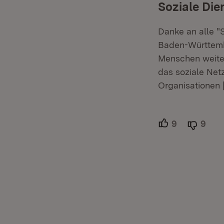
Soziale Die
Danke an alle "S
Baden-Württembe
Menschen weiter
das soziale Net
Organisationen
9
Unterstütze
9
Able