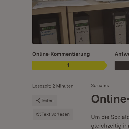
Ist ausgewählt.
Online-Kommentierung
Antwo
1
Phase
:
Soziales
Lesezeit: 2 Minuten
Online
Teilen
Text vorlesen
Um die Sozial
gleichzeitig i