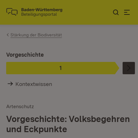
Zum Inhalt springen
Link zur Startseite
Stärkung der Biodiversität
Ist ausgewählt.
Vorgeschichte
1
Phase
:
Kontextwissen
Artenschutz
Vorgeschichte: Volksbegehren
und Eckpunkte