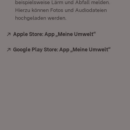
beispielsweise Lärm und Abfall melden.
Hierzu können Fotos und Audiodateien
hochgeladen werden.
Extern:
Apple Store: App „Meine Umwelt“
(Öffnet in ne
Extern:
Google Play Store: App „Meine Umwelt“
(Öffnet