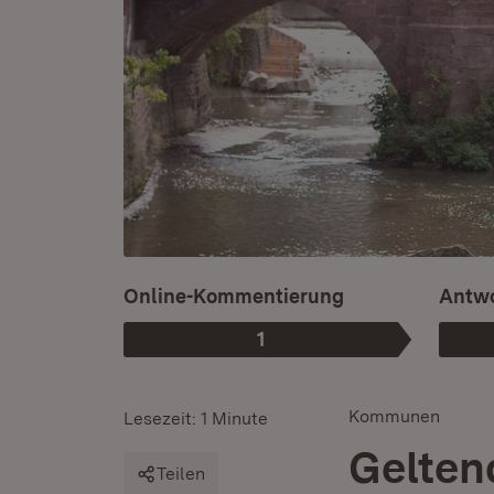
Online-Kommentierung
Antwo
1
Phase
:
Kommunen
Lesezeit: 1 Minute
Gelten
Teilen