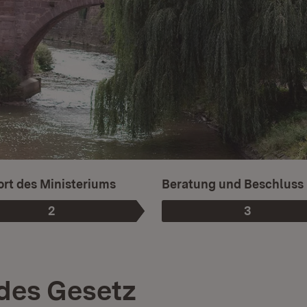
rt des Ministeriums
Beratung und Beschluss
2
3
Phase
:
Phase
:
des Gesetz