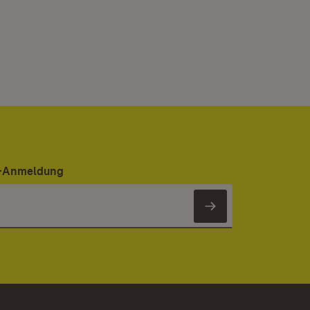
er-Anmeldung
Newsletter 