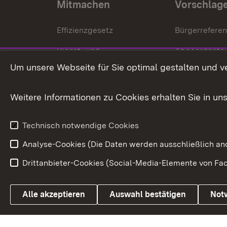
Mitmachen
Vorschlag
Effizienzgesetz
Bürgerrefere
Dienst- und
Abgeordnete
Versorgungsbezüge
Um unsere Webseite für Sie optimal gestalten und v
Bürgerbeauft
Kommunale Verfahren
Petition
Weitere Informationen zu Cookies erhalten Sie in un
Weitere
Volksantrag
Beteiligungsprozesse
Technisch notwendige Cookies
Volksabstim
Analyse-Cookies (Die Daten werden ausschließlich ano
Drittanbieter-Cookies (Social-Media-Elemente von Fac
Link zum Landesportal
Alle akzeptieren
Auswahl bestätigen
Not