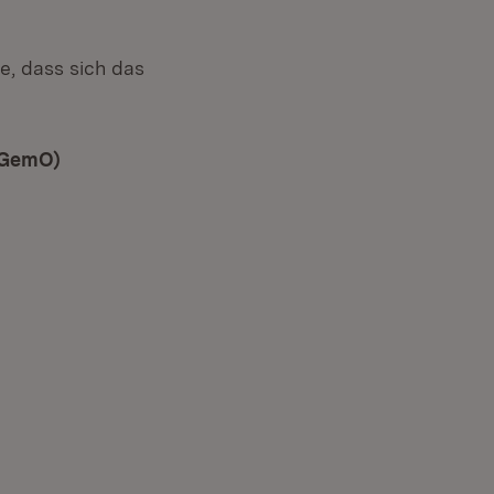
e, dass sich das
 GemO)
(Öffnet in neuem Fenster)