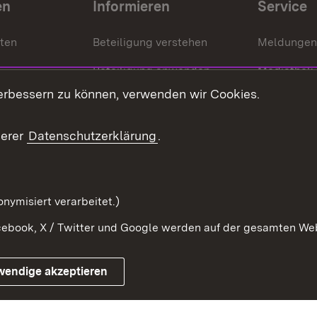
en
Informieren
Service
nten
Beteiligung verstehen
Meldungen
Beteiligung anwenden
Mediathek
erbessern zu können, verwenden wir Cookies.
ragte
Beteiligung stärken
Publikatio
Beteiligung erleben
Glossar
serer
Datenschutzerklärung
.
Beteiligung erforschen
mung
nymisiert verarbeitet.)
ebook, X / Twitter und Google werden auf der gesamten Webs
Impressum
Kontakt
Benutzungshinweise
Netiqu
wendige akzeptieren