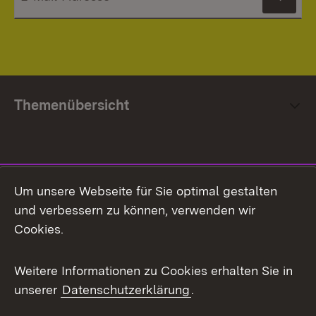
News
Themenübersicht
Social Media
Um unsere Webseite für Sie optimal gestalten
und verbessern zu können, verwenden wir
Facebook
Cookies.
Flickr
Weitere Informationen zu Cookies erhalten Sie in
X / Twitter
unserer
Datenschutzerklärung
.
Youtube