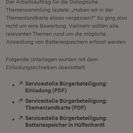
Der Arbeitsauftrag für die Dialogische
Themensammlung lautete: „Haben wir in der
Themenlandkarte etwas vergessen?“ Es ging also
nicht um eine Bewertung. Vielmehr sollten alle
relevanten Themen rund um die mögliche
Ansiedlung von Batteriespeichern erfasst werden.
Folgende Unterlagen wurden mit dem
Einladungsschreiben übermittelt:
Extern:
Servicestelle Bürgerbeteiligung:
Einladung (PDF)
(Öffnet in neuem Fenster)
Extern:
Servicestelle Bürgerbeteiligung:
Themenlandkarte (PDF)
(Öffnet in neuem F
Extern:
Servicestelle Bürgerbeteiligung:
Batteriespeicher in Hüffenhardt
(Öffnet in