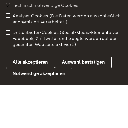
Technisch notwendige Cookies
Zum 
Analyse-Cookies (Die Daten werden ausschließlich
Impressum
Kontakt
anonymisiert verarbeitet.)
Benutzungshinweise
Netiquette
Drittanbieter-Cookies (Social-Media-Elemente von
Barrierefreiheit
Datenschutz
Facebook, X / Twitter und Google werden auf der
gesamten Webseite aktiviert.)
Cookies
Alle akzeptieren
Auswahl bestätigen
Notwendige akzeptieren
Link zum Landesportal