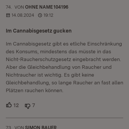
74.
KOMMENTAR
VON
:
OHNE NAME 104196
14.08.2024
19:12
Im Cannabisgesetz gucken
Im Cannabisgesetz gibt es etliche Einschränkung
des Konsums, mindestens das müsste in das
Nicht-Raucherschutzgesetz eingebracht werden.
Aber die Gleichbehandlung von Raucher und
Nichtraucher ist wichtig. Es gibt keine
Gleichbehandlung, so lange Raucher an fast allen
Plätzen rauchen können.
12
Unterstützer.
7
Ablehner.
73.
KOMMENTAR
VON
:
SIMON BAUER