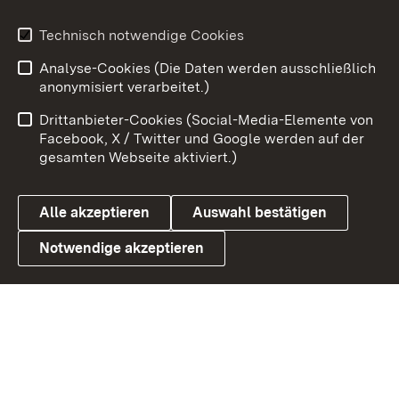
Technisch notwendige Cookies
Zum 
Analyse-Cookies (Die Daten werden ausschließlich
Impressum
Kontakt
anonymisiert verarbeitet.)
Benutzungshinweise
Netiquette
Drittanbieter-Cookies (Social-Media-Elemente von
Barrierefreiheit
Datenschutz
Facebook, X / Twitter und Google werden auf der
gesamten Webseite aktiviert.)
Cookies
Alle akzeptieren
Auswahl bestätigen
Notwendige akzeptieren
Link zum Landesportal