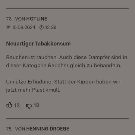
76.
KOMMENTAR
VON
:
HOTLINE
15.08.2024
12:39
Neuartiger Tabakkonsum
Rauchen ist rauchen. Auch diese Dampfer sind in
dieser Kategorie Raucher gleich zu behandeln.
Unnütze Erfindung. Statt der Kippen haben wir
jetzt mehr Plastikmüll.
12
Unterstützer.
18
Ablehner.
75.
KOMMENTAR
VON
:
HENNING DROEGE