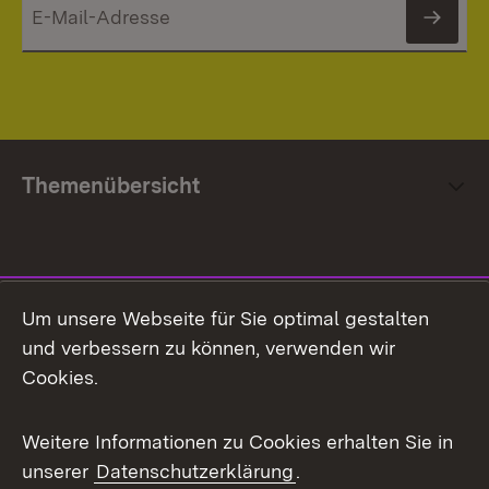
News
Themenübersicht
Social Media
Um unsere Webseite für Sie optimal gestalten
und verbessern zu können, verwenden wir
Facebook
Cookies.
Flickr
Weitere Informationen zu Cookies erhalten Sie in
X / Twitter
unserer
Datenschutzerklärung
.
Youtube