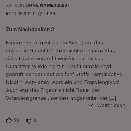
72.
KOMMENTAR
VON
:
OHNE NAME 130987
13.08.2024
14:30
Zum Nachdenken 2
Ergänzung zu gestern In Bezug auf das
erwähnte Gutachten: hier sieht man ganz klar,
dass Fakten verdreht werden. Für dieses
Gutachten wurde nicht nur auf Formaldehyd
geprüft, sondern auf die fünf Stoffe Formaldehyd,
Nicotin, Acrylamid, Acrolein und Propylenglycol.
Auch war das Ergebnis nicht "unter der
Schadensgrenze", sondern sogar unter der
[…]
Weiterlesen
20
Unterstützer.
8
Ablehner.