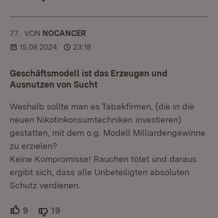
77.
KOMMENTAR
VON
:
NOCANCER
15.08.2024
23:18
Geschäftsmodell ist das Erzeugen und
Ausnutzen von Sucht
Weshalb sollte man es Tabakfirmen, (die in die
neuen Nikotinkonsumtechniken investieren)
gestatten, mit dem o.g. Modell Milliardengewinne
zu erzielen?
Keine Kompromisse! Rauchen tötet und daraus
ergibt sich, dass alle Unbeteiligten absoluten
Schutz verdienen.
9
Unterstützer.
19
Ablehner.