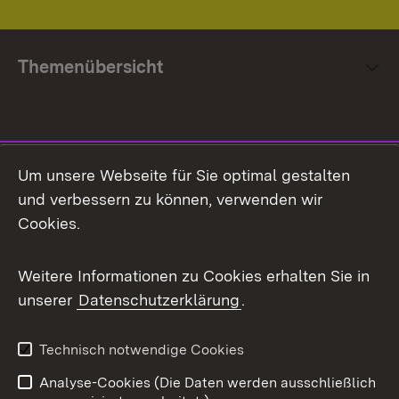
Themenübersicht
Social Media
Um unsere Webseite für Sie optimal gestalten
und verbessern zu können, verwenden wir
Facebook
Cookies.
Flickr
Weitere Informationen zu Cookies erhalten Sie in
X / Twitter
unserer
Datenschutzerklärung
.
Youtube
Technisch notwendige Cookies
Zum 
Analyse-Cookies (Die Daten werden ausschließlich
Impressum
Kontakt