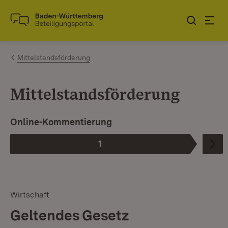
Zum Inhalt springen
Link zur Startseite
Mittelstandsförderung
Mittelstandsförderung
Online-Kommentierung
1
Phase
:
Wirtschaft
Geltendes Gesetz