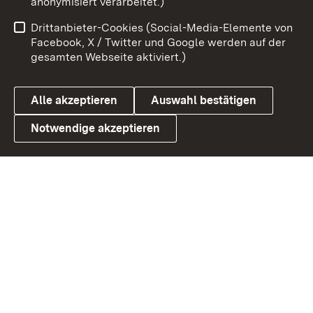
anonymisiert verarbeitet.)
Benutzungshinweise
Netiquette
Drittanbieter-Cookies (Social-Media-Elemente von
Barrierefreiheit
Datenschutz
Facebook, X / Twitter und Google werden auf der
gesamten Webseite aktiviert.)
Cookies
Alle akzeptieren
Auswahl bestätigen
Notwendige akzeptieren
Link zum Landesportal