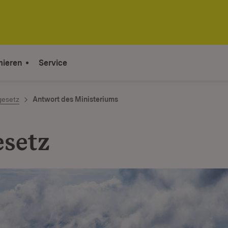
mieren
Service
gesetz
Antwort des Ministeriums
esetz