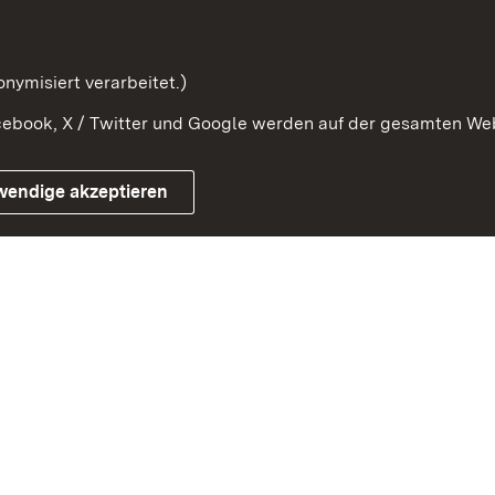
Beteiligung erforschen
mung
nymisiert verarbeitet.)
ebook, X / Twitter und Google werden auf der gesamten Webs
Impressum
Kontakt
Benutzungshinweise
Netiqu
wendige akzeptieren