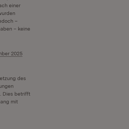
ach einer
 wurden
jedoch –
gaben – keine
mber 2025
setzung des
gungen
Dies betrifft
ang mit