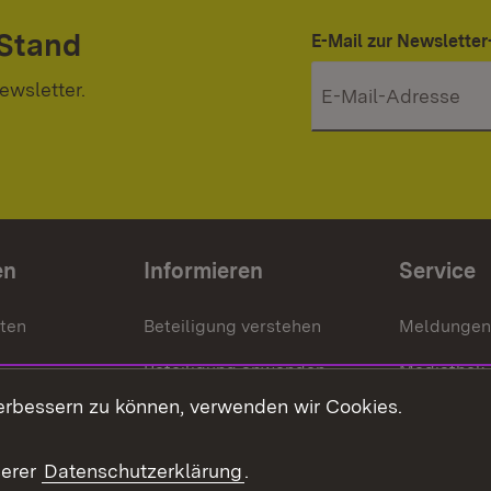
 Stand
E-Mail zur Newslett
ewsletter.
en
Informieren
Service
nten
Beteiligung verstehen
Meldungen
Beteiligung anwenden
Mediathek
erbessern zu können, verwenden wir Cookies.
ragte
Beteiligung stärken
Publikatio
Beteiligung erleben
Glossar
serer
Datenschutzerklärung
.