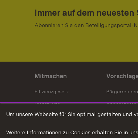
Immer auf dem neuesten
Abonnieren Sie den Beteiligungsportal-N
Mitmachen
Vorschlag
Effizienzgesetz
Bürgerrefere
Dienst- und
Abgeordnete
Versorgungsbezüge
Um unsere Webseite für Sie optimal gestalten und v
Bürgerbeauft
Kommunale Verfahren
Petition
Weitere Informationen zu Cookies erhalten Sie in un
Weitere