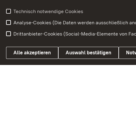
Volksantrag
Beteiligungsprozesse
Technisch notwendige Cookies
Volksabstim
Analyse-Cookies (Die Daten werden ausschließlich ano
Drittanbieter-Cookies (Social-Media-Elemente von Fac
Link zum Landesportal
Alle akzeptieren
Auswahl bestätigen
Not