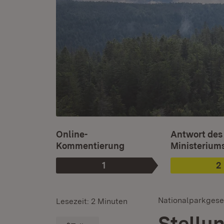
Ist ausgewäh
Online-
Antwort des
Kommentierung
Ministerium
1
2
Phase
:
P
:
Nationalparkgese
Lesezeit: 2 Minuten
Stellu