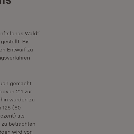
unftsfonds Wald“
estellt. Bis
den Entwurf zu
ngsverfahren
auch gemacht.
avon 211 zur
rhin wurden zu
 126 (60
ozent) als
e zu betrachten
ögen wird von