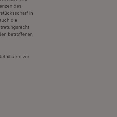
renzen des
stücksscharf in
auch die
etretungsrecht
den betroffenen
etailkarte zur