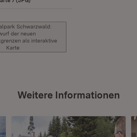
ad:
arte 7 (JPG)
(Öffnet in neuem Fenster)
alpark Schwarzwald:
wurf der neuen
grenzen als interaktive
Karte
(Öffnet in neuem Fenster)
Weitere Informationen