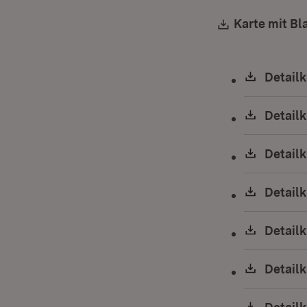
Download:
Karte mit Bla
Downlo
Detailk
Downlo
Detailk
Downlo
Detailk
Downlo
Detailk
Downlo
Detailk
Downlo
Detailk