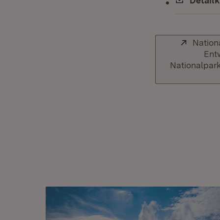
Downlo
Detailk
Extern:
Nation
Ent
Nationalpark