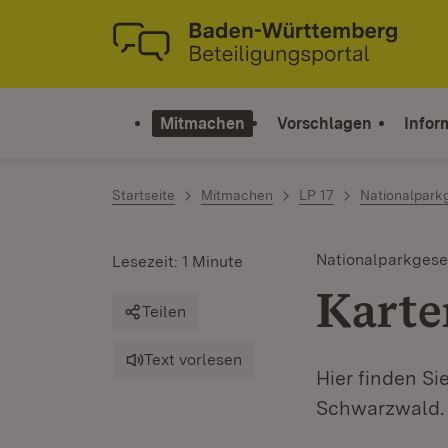
Zum Inhalt springen
Link zur Startseite
Mitmachen
Vorschlagen
Infor
Startseite
Mitmachen
LP 17
Nationalpark
Nationalparkgese
Lesezeit: 1 Minute
Karte
Teilen
Text vorlesen
Hier finden Si
Schwarzwald.