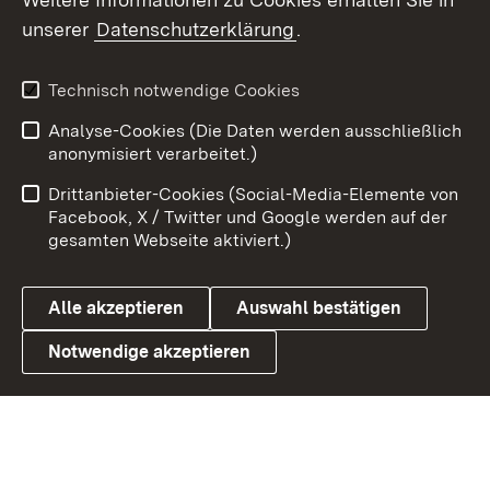
unserer
Datenschutzerklärung
.
Youtube
Technisch notwendige Cookies
Zum 
Analyse-Cookies (Die Daten werden ausschließlich
Impressum
Kontakt
anonymisiert verarbeitet.)
Benutzungshinweise
Netiquette
Drittanbieter-Cookies (Social-Media-Elemente von
Barrierefreiheit
Datenschutz
Facebook, X / Twitter und Google werden auf der
gesamten Webseite aktiviert.)
Cookies
Alle akzeptieren
Auswahl bestätigen
Notwendige akzeptieren
Link zum Landesportal