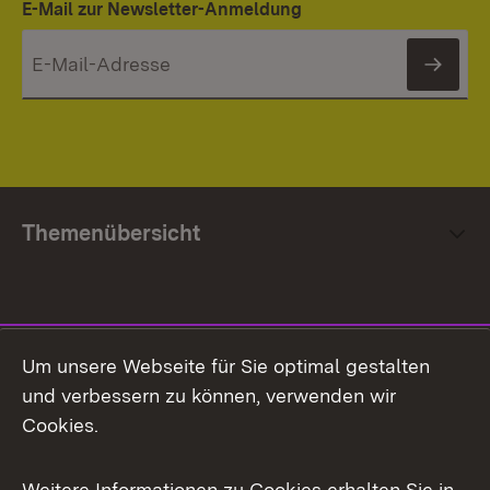
E-Mail zur Newsletter-Anmeldung
News
Themenübersicht
Social Media
Um unsere Webseite für Sie optimal gestalten
und verbessern zu können, verwenden wir
Facebook
Cookies.
Flickr
Weitere Informationen zu Cookies erhalten Sie in
X / Twitter