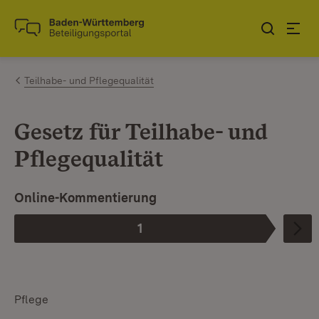
Zum Inhalt springen
Link zur Startseite
Teilhabe- und Pflegequalität
Gesetz für Teilhabe- und
Pflegequalität
I
Online-Kommentierung
1
Phase
:
Pflege