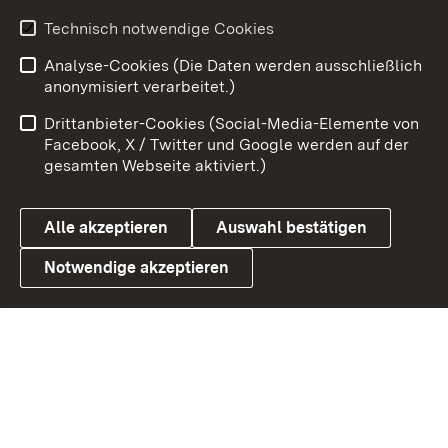
Technisch notwendige Cookies
Zum 
Analyse-Cookies (Die Daten werden ausschließlich
Impressum
Kontakt
anonymisiert verarbeitet.)
Benutzungshinweise
Netiquette
Drittanbieter-Cookies (Social-Media-Elemente von
Barrierefreiheit
Datenschutz
Facebook, X / Twitter und Google werden auf der
gesamten Webseite aktiviert.)
Cookies
Alle akzeptieren
Auswahl bestätigen
Notwendige akzeptieren
Link zum Landesportal