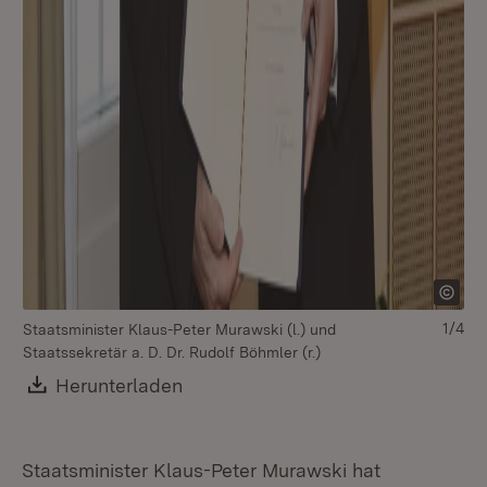
1/4
Staatsminister Klaus-Peter Murawski (l.) und
St
Staatssekretär a. D. Dr. Rudolf Böhmler (r.)
Sta
Download:
Herunterladen
(Öffnet in neuem Fenster)
Staatsminister Klaus-Peter Murawski hat