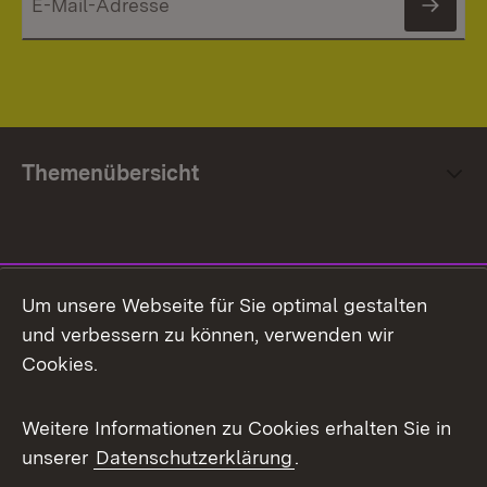
News
Themenübersicht
Social Media
Um unsere Webseite für Sie optimal gestalten
und verbessern zu können, verwenden wir
Facebook
Cookies.
Flickr
Weitere Informationen zu Cookies erhalten Sie in
X / Twitter
unserer
Datenschutzerklärung
.
Youtube