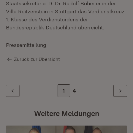
Staatssekretär a. D. Dr. Rudolf Böhmler in der
Villa Reitzenstein in Stuttgart das Verdienstkreuz
1. Klasse des Verdienstordens der
Bundesrepublik Deutschland überreicht.
Pressemitteilung
Zurück zur Übersicht
Zur Seite
1
Zur letzten Seite
4
Zurück
Weiter
Weitere Meldungen