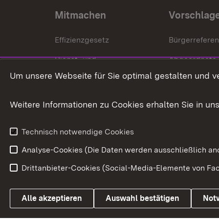
Mitmachen
Vorschlag
Effizienzgesetz
Bürgerrefere
Dienst- und
Abgeordnete
Versorgungsbezüge
Um unsere Webseite für Sie optimal gestalten und v
Bürgerbeauft
Kommunale Verfahren
Petition
Weitere Informationen zu Cookies erhalten Sie in un
Weitere
Volksantrag
Beteiligungsprozesse
Technisch notwendige Cookies
Volksabstim
Analyse-Cookies (Die Daten werden ausschließlich ano
Drittanbieter-Cookies (Social-Media-Elemente von Fac
Link zum Landesportal
Alle akzeptieren
Auswahl bestätigen
Not