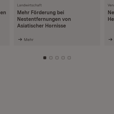
Landwirtschaft
Ver
nen
Mehr Förderung bei
Ne
Nestentfernungen von
He
Asiatischer Hornisse
Mehr
Zu Kachel: 0
Zu Kachel: 3
Zu Kachel: 6
Zu Kachel: 9
Zu Kachel: 12