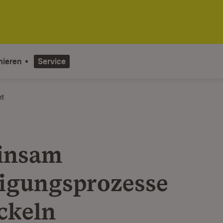
mieren
Service
ht
insam
ligungsprozesse
ckeln