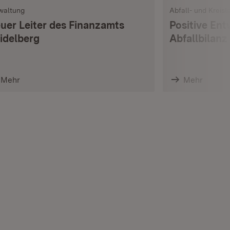
waltung
Abfall- und Kreisl
uer Leiter des Finanzamts
Positive Ent
idelberg
Abfallbilanz
Mehr
Mehr