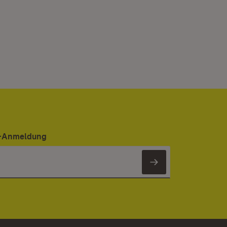
er-Anmeldung
Newsletter 