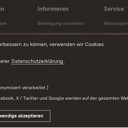
en
Informieren
Service
nten
Beteiligung verstehen
Meldungen
Beteiligung anwenden
Mediathek
erbessern zu können, verwenden wir Cookies.
ragte
Beteiligung stärken
Publikatio
Beteiligung erleben
Glossar
serer
Datenschutzerklärung
.
Beteiligung erforschen
mung
nymisiert verarbeitet.)
ebook, X / Twitter und Google werden auf der gesamten Webs
Impressum
Kontakt
Benutzungshinweise
Netiqu
wendige akzeptieren