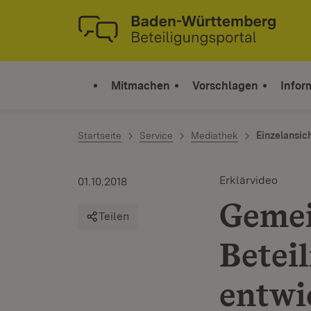
Zum Inhalt springen
Link zur Startseite
Mitmachen
Vorschlagen
Infor
Startseite
Service
Mediathek
Einzelansic
Erklärvideo
01.10.2018
Geme
Teilen
Betei
entwi