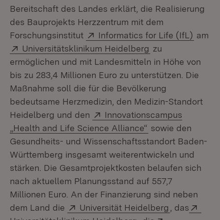
Bereitschaft des Landes erklärt, die Realisierung
des Bauprojekts Herzzentrum mit dem
Extern:
(Öffne
Forschungsinstitut
Informatics for Life (IfL)
am
Extern:
(Öffnet in neuem 
Universitätsklinikum Heidelberg
zu
ermöglichen und mit Landesmitteln in Höhe von
bis zu 283,4 Millionen Euro zu unterstützen. Die
Maßnahme soll die für die Bevölkerung
bedeutsame Herzmedizin, den Medizin-Standort
Extern:
Heidelberg und den
Innovationscampus
(Öffnet in neuem 
„Health and Life Science Alliance“
sowie den
Gesundheits- und Wissenschaftsstandort Baden-
Württemberg insgesamt weiterentwickeln und
stärken. Die Gesamtprojektkosten belaufen sich
nach aktuellem Planungsstand auf 557,7
Millionen Euro. An der Finanzierung sind neben
Extern:
(Öffnet in n
Exte
dem Land die
Universität Heidelberg
, das
(Öffnet in neuem Fen
Extern: