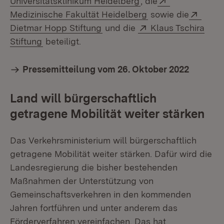
Universitätsklinikum Heidelberg
, die
(Öffnet in neuem F
Exter
Medizinische Fakultät Heidelberg
sowie die
(Öffnet in neuem Fenster)
Extern:
Dietmar Hopp Stiftung
und die
Klaus Tschira
(Öffnet in neuem Fenster)
Stiftung
beteiligt.
Pressemitteilung vom 26. Oktober 2022
Land will bürgerschaftlich
getragene Mobilität weiter stärken
Das Verkehrsministerium will bürgerschaftlich
getragene Mobilität weiter stärken. Dafür wird die
Landesregierung die bisher bestehenden
Maßnahmen der Unterstützung von
Gemeinschaftsverkehren in den kommenden
Jahren fortführen und unter anderem das
Förderverfahren vereinfachen. Das hat