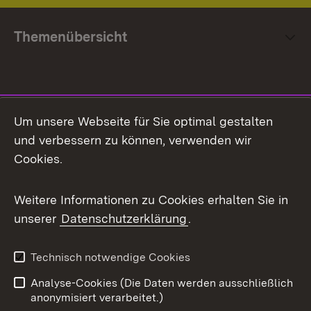
Themenübersicht
Social Media
Um unsere Webseite für Sie optimal gestalten
und verbessern zu können, verwenden wir
Facebook
Cookies.
Flickr
Weitere Informationen zu Cookies erhalten Sie in
X / Twitter
unserer
Datenschutzerklärung
.
Youtube
Technisch notwendige Cookies
Zum 
Analyse-Cookies (Die Daten werden ausschließlich
Impressum
Kontakt
anonymisiert verarbeitet.)
Benutzungshinweise
Netiquette