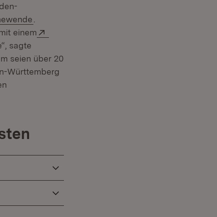
aden-
n:
(Öffnet in neuem Fenster)
ewende
.
Extern:
mit einem
“, sagte
em seien über 20
en-Württemberg
en
sten