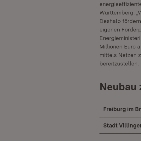
energieeffizien
Württemberg. „W
Deshalb fördern
eigenen Förder
Energieminister
Millionen Euro 
mittels Netzen 
bereitzustellen.
Neubau 
Freiburg im B
Stadt Villin