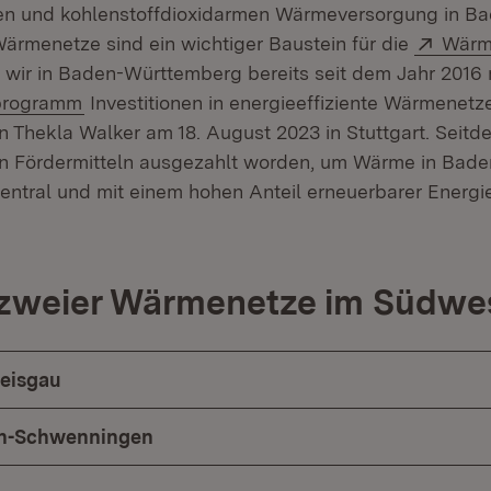
ten und kohlenstoffdioxidarmen Wärmeversorgung in B
Exter
ärmenetze sind ein wichtiger Baustein für die
Wärm
 wir in Baden-Württemberg bereits seit dem Jahr 2016 
(Öffnet in neuem Fenster)
programm
Investitionen in energieeffiziente Wärmenetze
in Thekla Walker am 18. August 2023 in Stuttgart. Seitd
an Fördermitteln ausgezahlt worden, um Wärme in Bad
zentral und mit einem hohen Anteil erneuerbarer Energi
zweier Wärmenetze im Südwe
reisgau
gen-Schwenningen