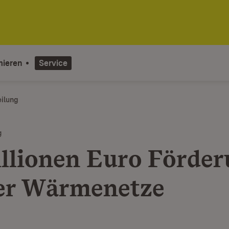
mieren
Service
eilung
g
illionen Euro Förde
ier Wärmenetze