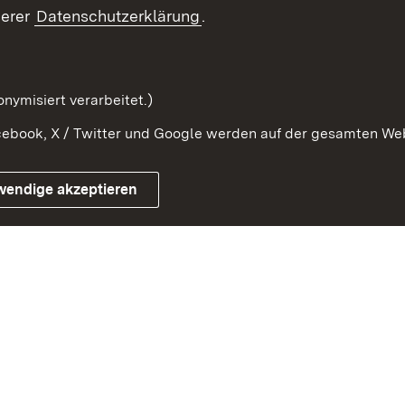
Beteiligung erleben
Glossar
serer
Datenschutzerklärung
.
Beteiligung erforschen
mung
nymisiert verarbeitet.)
ebook, X / Twitter und Google werden auf der gesamten Webs
Impressum
Kontakt
Benutzungshinweise
Netiqu
wendige akzeptieren