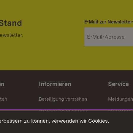
 Stand
E-Mail zur Newslett
ewsletter.
en
Informieren
Service
nten
Beteiligung verstehen
Meldungen
Beteiligung anwenden
Mediathek
erbessern zu können, verwenden wir Cookies.
ragte
Beteiligung stärken
Publikatio