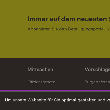
Immer auf dem neuesten
Abonnieren Sie den Beteiligungsportal-N
Mitmachen
Vorschlag
Effizienzgesetz
Bürgerrefere
Dienst- und
Abgeordnete
Versorgungsbezüge
Um unsere Webseite für Sie optimal gestalten und v
Bürgerbeauft
Kommunale Verfahren