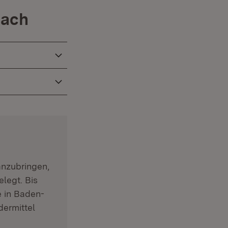
bach
nzubrin­gen,
legt. Bis
 in Baden-
dermittel