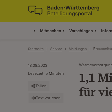
Zum Inhalt springen
Link zur Startseite
Mitmachen
Vorschlagen
Infor
Startseite
Service
Meldungen
Pressemitt
Wärmeversorgun
18.08.2023
1,1 M
Lesezeit: 5 Minuten
Teilen
für v
Text vorlesen