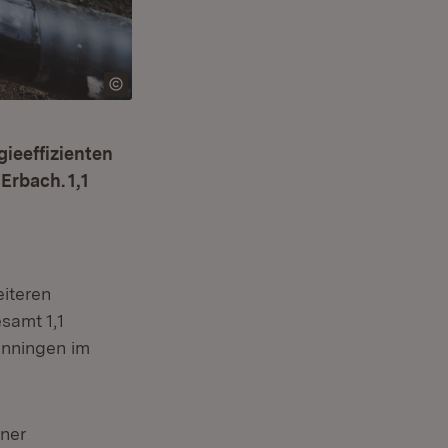
gieeffizienten
rbach. 1,1
eiteren
samt 1,1
enningen im
iner