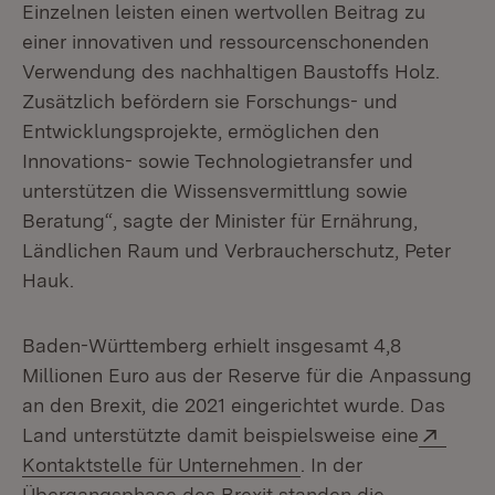
Einzelnen leisten einen wertvollen Beitrag zu
einer innovativen und ressourcenschonenden
Verwendung des nachhaltigen Baustoffs Holz.
Zusätzlich befördern sie Forschungs- und
Entwicklungsprojekte, ermöglichen den
Innovations- sowie Technologietransfer und
unterstützen die Wissensvermittlung sowie
Beratung“, sagte der Minister für Ernährung,
Ländlichen Raum und Verbraucherschutz, Peter
Hauk.
Baden-Württemberg erhielt insgesamt 4,8
Millionen Euro aus der Reserve für die Anpassung
an den Brexit, die 2021 eingerichtet wurde. Das
Exter
Land unterstützte damit beispielsweise eine
(Öffnet in neuem Fens
Kontaktstelle für Unternehmen
. In der
Übergangsphase des Brexit standen die