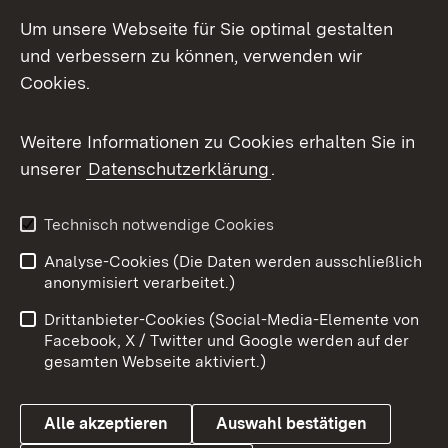
Social Media
Um unsere Webseite für Sie optimal gestalten
und verbessern zu können, verwenden wir
Facebook
Cookies.
Flickr
Weitere Informationen zu Cookies erhalten Sie in
X / Twitter
unserer
Datenschutzerklärung
.
Youtube
Technisch notwendige Cookies
Zum 
Analyse-Cookies (Die Daten werden ausschließlich
Impressum
Kontakt
anonymisiert verarbeitet.)
Benutzungshinweise
Netiquette
Drittanbieter-Cookies (Social-Media-Elemente von
Barrierefreiheit
Datenschutz
Facebook, X / Twitter und Google werden auf der
gesamten Webseite aktiviert.)
Cookies
Alle akzeptieren
Auswahl bestätigen