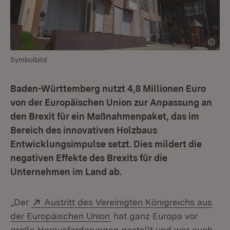
Symbolbild
Baden-Württemberg nutzt 4,8 Millionen Euro
von der Europäischen Union zur Anpassung an
den Brexit für ein Maßnahmenpaket, das im
Bereich des innovativen Holzbaus
Entwicklungsimpulse setzt. Dies mildert die
negativen Effekte des Brexits für die
Unternehmen im Land ab.
Extern:
„Der
Austritt des Vereinigten Königreichs aus
(Öffnet in neuem Fenster)
der Europäischen Union
hat ganz Europa vor
große Herausforderungen gestellt und war auch