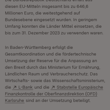
diesen EU-Mitteln insgesamt bis zu 646,6
Millionen Euro, die weitestgehend auf
Bundesebene eingesetzt wurden. In geringem
Umfang konnten die Länder Mittel einsetzen, die
bis zum 31. Dezember 2023 zu verwenden waren.
In Baden-Württemberg erfolgt die
Gesamtkoordination und die fördertechnische
Umsetzung der Reserve für die Anpassung an
den Brexit durch das Ministerium für Ernährung,
Ländlichen Raum und Verbraucherschutz. Das
Wirtschafts- sowie das Wissenschaftsministerium,
Extern:
(Öffnet in neuem Fenster)
Extern:
die
L-Bank
und die
Stabstelle Europäische
Finanzkontrolle der Oberfinanzdirektion (OFD)
(Öffnet in neuem Fenster)
Karlsruhe
sind an der Umsetzung beteiligt.