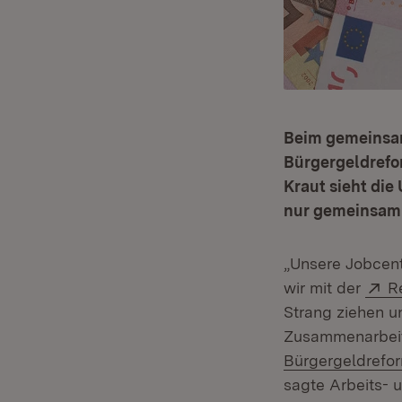
Beim gemeinsam
Bürgergeldrefor
Kraut sieht die
nur gemeinsam 
„Unsere Jobcente
E
wir mit der
R
Strang ziehen u
Zusammenarbeit 
Bürgergeldrefo
sagte Arbeits- u