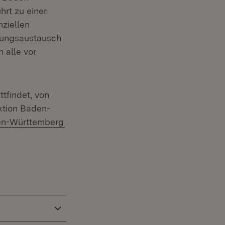
rt zu einer
nziellen
hrungsaustausch
 alle vor
ttfindet, von
ektion Baden-
(Öffnet in neuem Fenster)
en-Württemberg