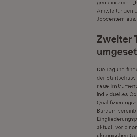
gemeinsamen „Fo
Amtsleitungen d
Jobcentern aus.
Zweiter 
umgeset
Die Tagung finde
der Startschuss
neue Instrumente
individuelles C
Qualifizierung
Bürgern vereinb
Eingliederungs
aktuell vor ein
ukrainischen Ge