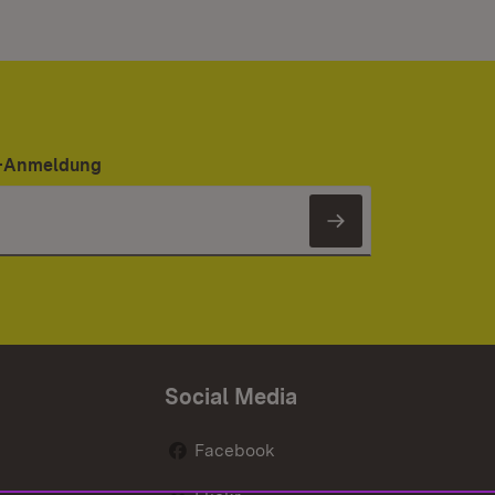
er-Anmeldung
Newsletter 
Social Media
Facebook