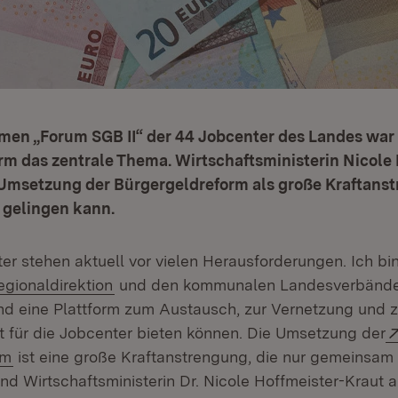
en „Forum SGB II“ der 44 Jobcenter des Landes war 
m das zentrale Thema. Wirtschaftsministerin Nicole 
 Umsetzung der Bürgergeldreform als große Kraftanst
gelingen kann.
r stehen aktuell vor vielen Herausforderungen. Ich bin
xtern:
(Öffnet in neuem Fenster)
egionaldirektion
und den kommunalen Landesverbände
nd eine Plattform zum Austausch, zur Vernetzung und z
für die Jobcenter bieten können. Die Umsetzung der
(Öffnet in neuem Fenster)
rm
ist eine große Kraftanstrengung, die nur gemeinsam 
nd Wirtschaftsministerin Dr. Nicole Hoffmeister-Kraut a