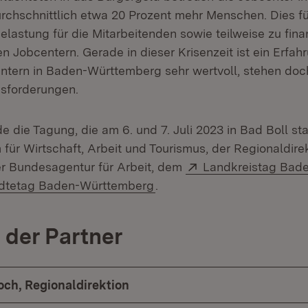
chschnittlich etwa 20 Prozent mehr Menschen. Dies füh
lastung für die Mitarbeitenden sowie teilweise zu fina
n Jobcentern. Gerade in dieser Krisenzeit ist ein Erfa
ntern in Baden-Württemberg sehr wertvoll, stehen doch
sforderungen.
e die Tagung, die am 6. und 7. Juli 2023 in Bad Boll sta
 für Wirtschaft, Arbeit und Tourismus, der Regionaldir
Extern:
r Bundesagentur für Arbeit, dem
Landkreistag Bad
ern:
(Öffnet in neuem Fenster)
dtetag Baden-Württemberg
.
der Partner
och, Regionaldirektion