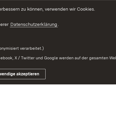
Beteiligung anwenden
Mediathek
erbessern zu können, verwenden wir Cookies.
ragte
Beteiligung stärken
Publikatio
Beteiligung erleben
Glossar
serer
Datenschutzerklärung
.
Beteiligung erforschen
mung
nymisiert verarbeitet.)
ebook, X / Twitter und Google werden auf der gesamten Webs
Impressum
Kontakt
Benutzungshinweise
Netiqu
wendige akzeptieren