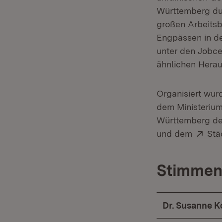
Württemberg dur
großen Arbeitsbe
Engpässen in de
unter den Jobce
ähnlichen Herau
Organisiert wurd
dem Ministerium
Württemberg de
Ext
und dem
Stä
Stimmen 
Dr. Susanne K