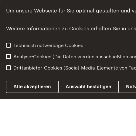
Dienst- und
Abgeordnete
Versorgungsbezüge
Um unsere Webseite für Sie optimal gestalten und v
Bürgerbeauft
Kommunale Verfahren
Petition
Weitere Informationen zu Cookies erhalten Sie in un
Weitere
Volksantrag
Beteiligungsprozesse
Technisch notwendige Cookies
Volksabstim
Analyse-Cookies (Die Daten werden ausschließlich ano
Drittanbieter-Cookies (Social-Media-Elemente von Fac
Link zum Landesportal
Alle akzeptieren
Auswahl bestätigen
Not