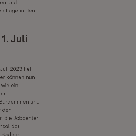
gen und
en Lage in den
1. Juli
uli 2023 fiel
ter können nun
 wie ein
ter
Bürgerinnen und
r den
n die Jobcenter
hsel der
n Baden-