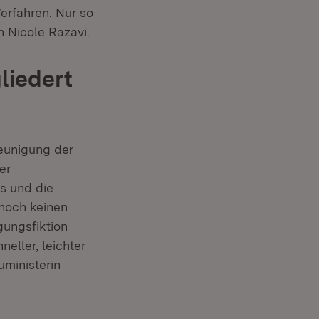
erfahren. Nur so
 Nicole Razavi.
liedert
eunigung der
er
s und die
noch keinen
gungsfiktion
eller, leichter
ministerin