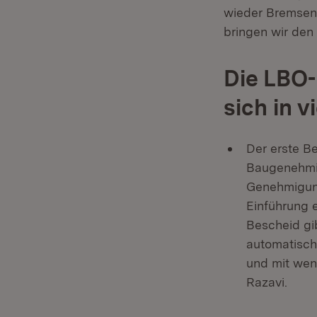
wieder Bremsen 
bringen wir den
Die LBO-
sich in v
Der erste B
Baugenehmig
Genehmigung
Einführung 
Bescheid gi
automatisch 
und mit wen
Razavi.