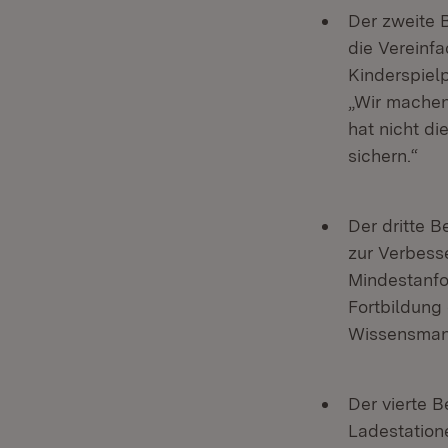
Der zweite B
die Vereinf
Kinderspiel
„Wir machen
hat nicht d
sichern.“
Der dritte 
zur Verbess
Mindestanfo
Fortbildung
Wissensmana
Der vierte 
Ladestatione