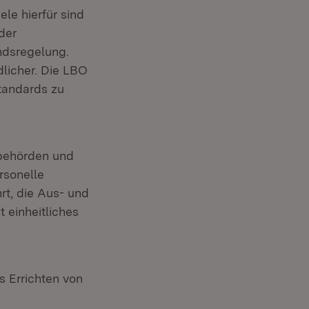
le hierfür sind
der
ndsregelung.
dlicher. Die LBO
tandards zu
sbehörden und
rsonelle
rt, die Aus- und
 einheitliches
net in neuem Fenster)
s Errichten von