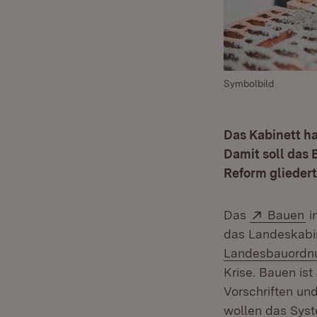
Symbolbild
Das Kabinett h
Damit soll das
Reform gliedert
Extern:
(Ö
Das
Bauen
i
das Landeskabin
Landesbauordn
Krise. Bauen ist
Vorschriften un
wollen das Syst