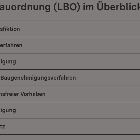
auordnung (LBO) im Überblic
fiktion
erfahren
igung
s Baugenehmigungsverfahren
ensfreier Vorhaben
ligung
tz