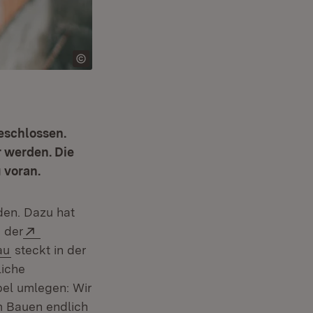
eschlossen.
 werden. Die
 voran.
den. Dazu hat
Extern:
 der
(Öffnet in neuem Fenster)
au
steckt in der
liche
bel umlegen: Wir
m Bauen endlich