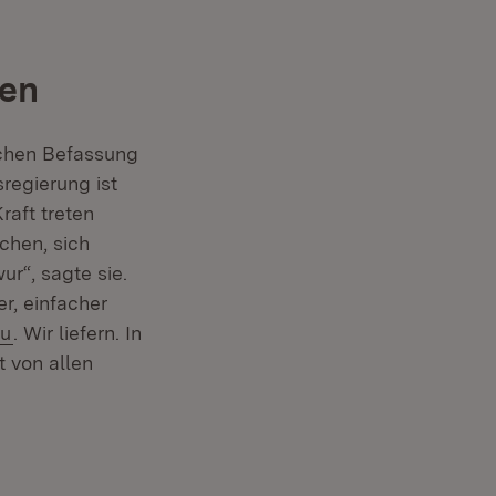
uen
ichen Befassung
regierung ist
aft treten
chen, sich
r“, sagte sie.
r, einfacher
(Öffnet in neuem Fenster)
au
. Wir liefern. In
t von allen