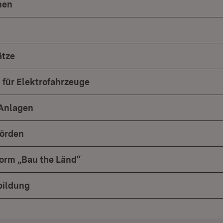
hen
ätze
 für Elektrofahrzeuge
-Anlagen
örden
orm „Bau the Länd“
bildung