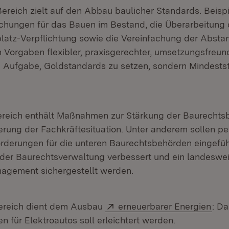
ereich zielt auf den Abbau baulicher Standards. Beispie
achungen für das Bauen im Bestand, die Überarbeitung 
platz-Verpflichtung sowie die Vereinfachung der Absta
 Vorgaben flexibler, praxisgerechter, umsetzungsfreun
ie Aufgabe, Goldstandards zu setzen, sondern Mindests
Bereich enthält Maßnahmen zur Stärkung der Baurecht
erung der Fachkräftesituation. Unter anderem sollen pe
rderungen für die unteren Baurechtsbehörden eingefüh
 der Baurechtsverwaltung verbessert und ein landesweit
gement sichergestellt werden.
Extern:
(Öff
Bereich dient dem Ausbau
erneuerbarer Energien
: Da
n für Elektroautos soll erleichtert werden.