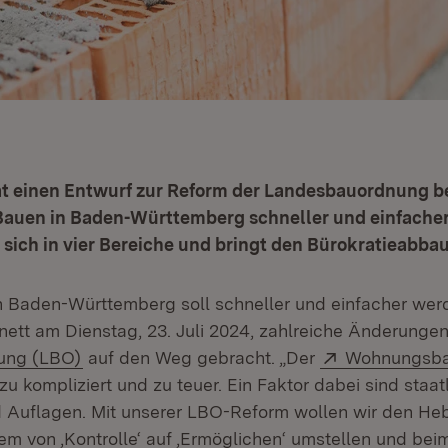
at einen Entwurf zur Reform der Landesbauordnung b
 Bauen in Baden-Württemberg schneller und einfacher
 sich in vier Bereiche und bringt den Bürokratieabbau
ffnet in neuem Fenster)
n Baden-Württemberg soll schneller und einfacher wer
ett am Dienstag, 23. Juli 2024, zahlreiche Änderungen
(Öffnet in neuem Fenster)
Extern:
ung (LBO)
auf den Weg gebracht. „Der
Wohnungsb
 zu kompliziert und zu teuer. Ein Faktor dabei sind staat
d Auflagen. Mit unserer LBO-Reform wollen wir den He
em von ‚Kontrolle‘ auf ‚Ermöglichen‘ umstellen und bei