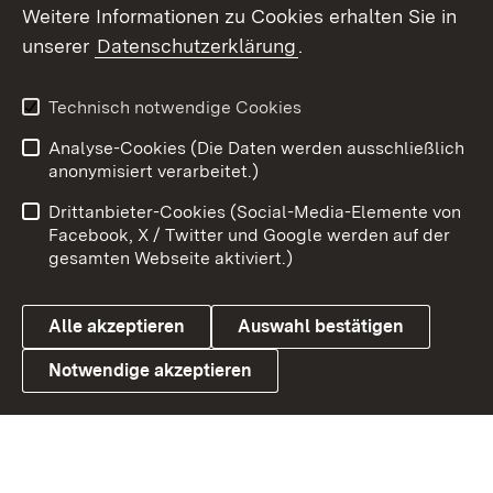
Weitere Informationen zu Cookies erhalten Sie in
X / Twitter
unserer
Datenschutzerklärung
.
Youtube
Technisch notwendige Cookies
Zum 
Analyse-Cookies (Die Daten werden ausschließlich
Impressum
Kontakt
anonymisiert verarbeitet.)
Benutzungshinweise
Netiquette
Drittanbieter-Cookies (Social-Media-Elemente von
Barrierefreiheit
Datenschutz
Facebook, X / Twitter und Google werden auf der
gesamten Webseite aktiviert.)
Cookies
Alle akzeptieren
Auswahl bestätigen
Notwendige akzeptieren
Link zum Landesportal