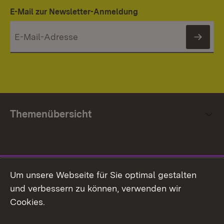
E-Mail zur Newsletter-Anmeldung
News
Themenübersicht
Social Media
Um unsere Webseite für Sie optimal gestalten
und verbessern zu können, verwenden wir
Facebook
Cookies.
Flickr