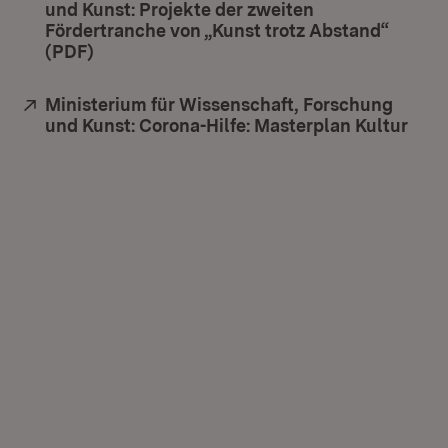
und Kunst: Projekte der zweiten
Fördertranche von „Kunst trotz Abstand“
(PDF)
(Öffnet in neuem Fenster)
Extern:
Ministerium für Wissenschaft, Forschung
und Kunst: Corona-Hilfe: Masterplan Kultur
(Öff