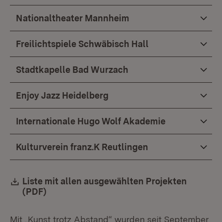
Nationaltheater Mannheim
Freilichtspiele Schwäbisch Hall
Stadtkapelle Bad Wurzach
Enjoy Jazz Heidelberg
Internationale Hugo Wolf Akademie
Kulturverein franz.K Reutlingen
Download:
Liste mit allen ausgewählten Projekten
(PDF)
(Öffnet in neuem Fenster)
Mit „Kunst trotz Abstand“ wurden seit September