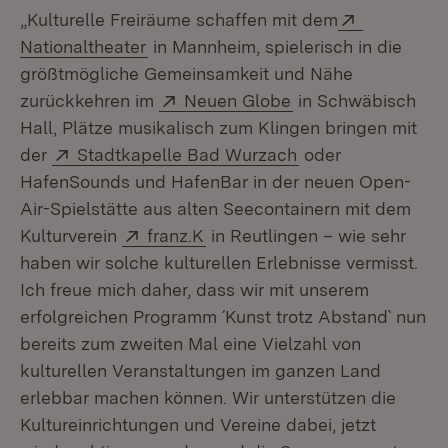
Extern:
„Kulturelle Freiräume schaffen mit dem
(Öffnet in neuem Fenster)
Nationaltheater
in Mannheim, spielerisch in die
größtmögliche Gemeinsamkeit und Nähe
Extern:
(Öffnet in neuem F
zurückkehren im
Neuen Globe
in Schwäbisch
Hall, Plätze musikalisch zum Klingen bringen mit
Extern:
(Öffnet in neuem 
der
Stadtkapelle Bad Wurzach
oder
HafenSounds und HafenBar in der neuen Open-
Air-Spielstätte aus alten Seecontainern mit dem
Extern:
(Öffnet in neuem Fenster)
Kulturverein
franz.K
in Reutlingen – wie sehr
haben wir solche kulturellen Erlebnisse vermisst.
Ich freue mich daher, dass wir mit unserem
erfolgreichen Programm ´Kunst trotz Abstand` nun
bereits zum zweiten Mal eine Vielzahl von
kulturellen Veranstaltungen im ganzen Land
erlebbar machen können. Wir unterstützen die
Kultureinrichtungen und Vereine dabei, jetzt