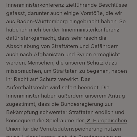
(Öffnet in neuem Fenster)
Innenministerkonferenz
zielführende Beschlüsse
gefasst, darunter auch einige Vorstöße, die wir
aus Baden-Württemberg eingebracht haben. So
habe ich mich bei der Innenministerkonferenz
dafür starkgemacht, dass sehr rasch die
Abschiebung von Straftätern und Gefährdern
auch nach Afghanistan und Syrien ermöglicht
werden. Menschen, die unseren Schutz dazu
missbrauchen, um Straftaten zu begehen, haben
ihr Recht auf Schutz verwirkt. Das
Aufenthaltsrecht wird sofort beendet. Die
Innenminister haben außerdem unserem Antrag
zugestimmt, dass die Bundesregierung zur
Bekämpfung schwerster Straftaten endlich und
Extern:
konsequent die Spielräume der
Europäischen
(Öffnet in neuem Fenster)
Union
für die Vorratsdatenspeicherung nutzen
muss. Leider konnte sich die Bundesregierung