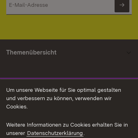
News
Themenübersicht
Social Media
Um unsere Webseite für Sie optimal gestalten
und verbessern zu können, verwenden wir
Facebook
Cookies.
Flickr
Weitere Informationen zu Cookies erhalten Sie in
X / Twitter
unserer
Datenschutzerklärung
.
Youtube