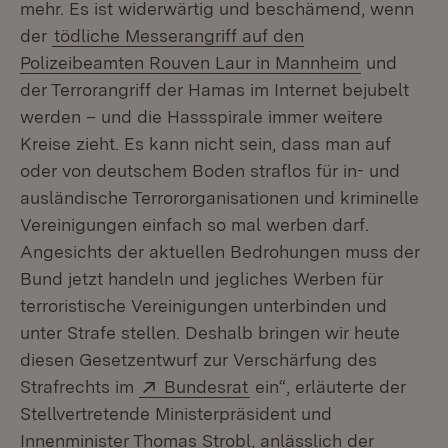
mehr. Es ist widerwärtig und beschämend, wenn
der
tödliche Messerangriff auf den
Polizeibeamten Rouven Laur in Mannheim
und
der Terrorangriff der Hamas im Internet bejubelt
werden – und die Hassspirale immer weitere
Kreise zieht. Es kann nicht sein, dass man auf
oder von deutschem Boden straflos für in- und
ausländische Terrororganisationen und kriminelle
Vereinigungen einfach so mal werben darf.
Angesichts der aktuellen Bedrohungen muss der
Bund jetzt handeln und jegliches Werben für
terroristische Vereinigungen unterbinden und
unter Strafe stellen. Deshalb bringen wir heute
diesen Gesetzentwurf zur Verschärfung des
Extern:
(Öffnet in neuem Fenste
Strafrechts im
Bundesrat
ein“, erläuterte der
Stellvertretende Ministerpräsident und
Innenminister Thomas Strobl, anlässlich der