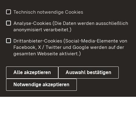
Technisch notwendige Cookies
Zum 
Analyse-Cookies (Die Daten werden ausschließlich
Impressum
Kontakt
anonymisiert verarbeitet.)
Benutzungshinweise
Netiquette
Drittanbieter-Cookies (Social-Media-Elemente von
Barrierefreiheit
Datenschutz
Facebook, X / Twitter und Google werden auf der
gesamten Webseite aktiviert.)
Cookies
Alle akzeptieren
Auswahl bestätigen
Notwendige akzeptieren
Link zum Landesportal