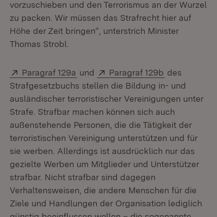
vorzuschieben und den Terrorismus an der Wurzel
zu packen. Wir müssen das Strafrecht hier auf
Höhe der Zeit bringen“, unterstrich Minister
Thomas Strobl.
Extern:
(Öffnet in neuem Fenster)
Extern:
(Öffnet in ne
Paragraf 129a
und
Paragraf 129b
des
Strafgesetzbuchs stellen die Bildung in- und
ausländischer terroristischer Vereinigungen unter
Strafe. Strafbar machen können sich auch
außenstehende Personen, die die Tätigkeit der
terroristischen Vereinigung unterstützen und für
sie werben. Allerdings ist ausdrücklich nur das
gezielte Werben um Mitglieder und Unterstützer
strafbar. Nicht strafbar sind dagegen
Verhaltensweisen, die andere Menschen für die
Ziele und Handlungen der Organisation lediglich
günstig beeinflussen wollen – die sogenannte