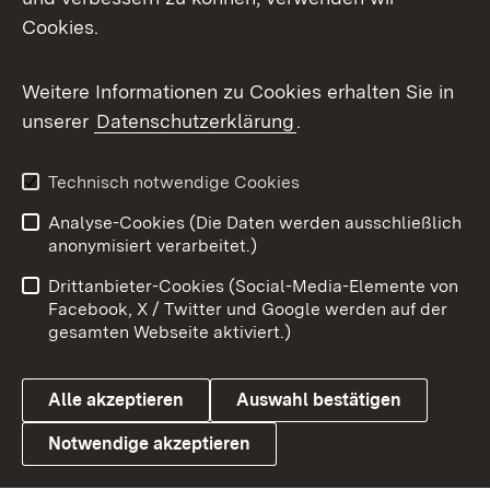
Cookies.
Flickr
Weitere Informationen zu Cookies erhalten Sie in
X / Twitter
unserer
Datenschutzerklärung
.
Youtube
Technisch notwendige Cookies
Zum 
Analyse-Cookies (Die Daten werden ausschließlich
Impressum
Kontakt
anonymisiert verarbeitet.)
Benutzungshinweise
Netiquette
Drittanbieter-Cookies (Social-Media-Elemente von
Barrierefreiheit
Datenschutz
Facebook, X / Twitter und Google werden auf der
gesamten Webseite aktiviert.)
Cookies
Alle akzeptieren
Auswahl bestätigen
Notwendige akzeptieren
Link zum Landesportal