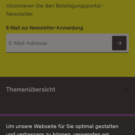
Abonnieren Sie den Beteiligungsportal-
Newsletter.
E-Mail zur Newsletter-Anmeldung
News
Themenübersicht
Social Media
Um unsere Webseite für Sie optimal gestalten
und verbessern zu können, verwenden wir
Facebook