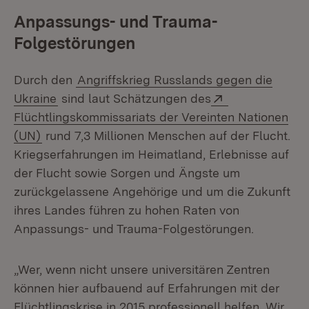
Anpassungs- und Trauma-
Folgestörungen
Durch den
Angriffskrieg Russlands gegen die
Extern:
Ukraine
sind laut Schätzungen des
Flüchtlingskommissariats der Vereinten Nationen
(Öffnet in neuem Fenster)
(UN)
rund 7,3 Millionen Menschen auf der Flucht.
Kriegserfahrungen im Heimatland, Erlebnisse auf
der Flucht sowie Sorgen und Ängste um
zurückgelassene Angehörige und um die Zukunft
ihres Landes führen zu hohen Raten von
Anpassungs- und Trauma-Folgestörungen.
„Wer, wenn nicht unsere universitären Zentren
können hier aufbauend auf Erfahrungen mit der
Flüchtlingskrise in 2015 professionell helfen. Wir