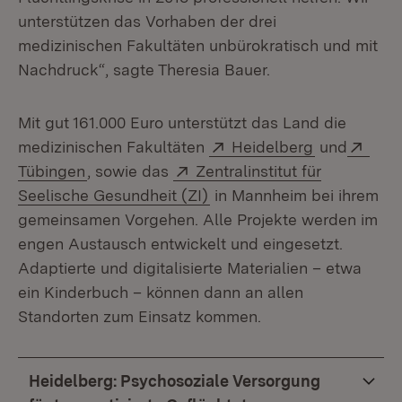
unterstützen das Vorhaben der drei
medizinischen Fakultäten unbürokratisch und mit
Nachdruck“, sagte Theresia Bauer.
Mit gut 161.000 Euro unterstützt das Land die
Extern:
(Öffnet in 
Exte
medizinischen Fakultäten
Heidelberg
und
(Öffnet in neuem Fenster)
Extern:
Tübingen
, sowie das
Zentralinstitut für
(Öffnet in neuem Fenster)
Seelische Gesundheit (ZI)
in Mannheim bei ihrem
gemeinsamen Vorgehen. Alle Projekte werden im
engen Austausch entwickelt und eingesetzt.
Adaptierte und digitalisierte Materialien – etwa
ein Kinderbuch – können dann an allen
Standorten zum Einsatz kommen.
Heidelberg: Psychosoziale Versorgung