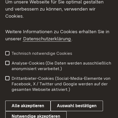
Um unsere Webseite für Sie optimal gestalten
und verbessern zu können, verwenden wir
Facebook
Cookies.
Flickr
Weitere Informationen zu Cookies erhalten Sie in
X / Twitter
unserer
Datenschutzerklärung
.
Youtube
Technisch notwendige Cookies
Zum 
Analyse-Cookies (Die Daten werden ausschließlich
Impressum
Kontakt
anonymisiert verarbeitet.)
Benutzungshinweise
Netiquette
Drittanbieter-Cookies (Social-Media-Elemente von
Barrierefreiheit
Datenschutz
Facebook, X / Twitter und Google werden auf der
gesamten Webseite aktiviert.)
Cookies
Alle akzeptieren
Auswahl bestätigen
Notwendige akzeptieren